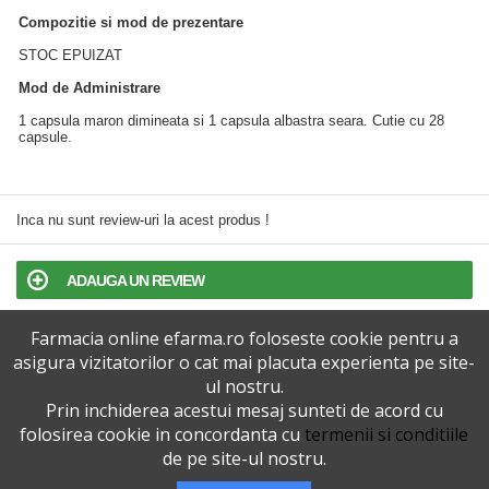
Compozitie si mod de prezentare
STOC EPUIZAT
Mod de Administrare
1 capsula maron dimineata si 1 capsula albastra seara. Cutie cu 28
capsule.
Inca nu sunt review-uri la acest produs !
ADAUGA UN REVIEW
Farmacia online efarma.ro foloseste cookie pentru a
TERMENI SI CONDITII
asigura vizitatorilor o cat mai placuta experienta pe site-
ul nostru.
POLITICA DE CONFIDENTIALITATE
Prin inchiderea acestui mesaj sunteti de acord cu
folosirea cookie in concordanta cu
termenii si conditiile
VERSIUNEA DESKTOP
de pe site-ul nostru.