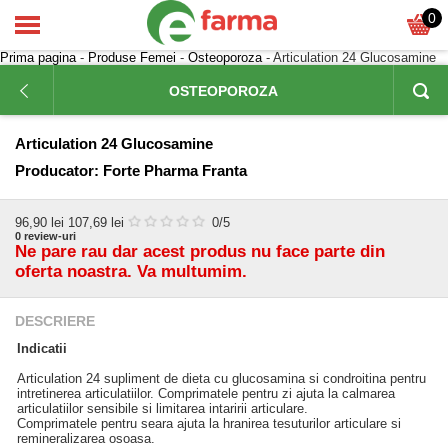
0
Prima pagina
-
Produse Femei
-
Osteoporoza
- Articulation 24 Glucosamine
OSTEOPOROZA
Articulation 24 Glucosamine
Producator:
Forte Pharma Franta
96,90
lei
107,69 lei
0
/5
0
review-uri
Ne pare rau dar acest produs nu face parte din
oferta noastra. Va multumim.
DESCRIERE
Indicatii
Articulation 24 supliment de dieta cu glucosamina si condroitina pentru
intretinerea articulatiilor. Comprimatele pentru zi ajuta la calmarea
articulatiilor sensibile si limitarea intaririi articulare.
Comprimatele pentru seara ajuta la hranirea tesuturilor articulare si
remineralizarea osoasa.