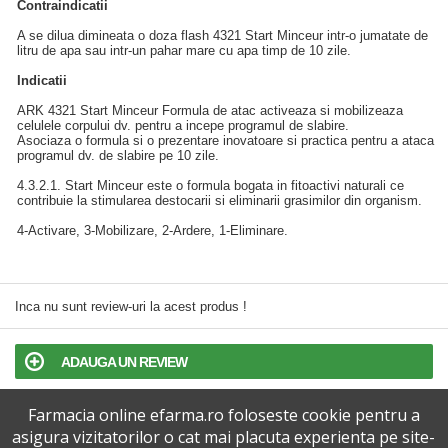
Contraindicatii
A se dilua dimineata o doza flash 4321 Start Minceur intr-o jumatate de
litru de apa sau intr-un pahar mare cu apa timp de 10 zile.
Indicatii
ARK 4321 Start Minceur Formula de atac activeaza si mobilizeaza
celulele corpului dv. pentru a incepe programul de slabire.
Asociaza o formula si o prezentare inovatoare si practica pentru a ataca
programul dv. de slabire pe 10 zile.
4.3.2.1. Start Minceur este o formula bogata in fitoactivi naturali ce
contribuie la stimularea destocarii si eliminarii grasimilor din organism.
4-Activare, 3-Mobilizare, 2-Ardere, 1-Eliminare.
Inca nu sunt review-uri la acest produs !
ADAUGA UN REVIEW
Farmacia online efarma.ro foloseste cookie pentru a
TERMENI SI CONDITII
asigura vizitatorilor o cat mai placuta experienta pe site-