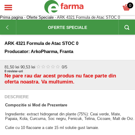
0
Prima pagina
-
Oferte Speciale
- ARK 4321 Formula de Atac STOC 0
OFERTE SPECIALE
ARK 4321 Formula de Atac STOC 0
Producator:
ArkoPharma, Franta
81,50
lei
90,53 lei
0
/5
0
review-uri
Ne pare rau dar acest produs nu face parte din
oferta noastra. Va multumim.
DESCRIERE
Compozitie si Mod de Prezentare
Ingrediente: extract hidrogenat din plante (75%): Ceai verde, Mate,
Papaia, Kola, Curcuma, Soc negru, Fenicuk, Telina, Cicoare, Malt de Orz.
Cutie cu 10 flacoane a cate 15 ml solutie gust lamaie.