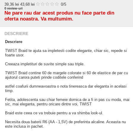
39,36
lei
43,68 lei
0
/5
0
review-uri
Ne pare rau dar acest produs nu face parte din
oferta noastra. Va multumim.
DESCRIERE
Descriere
TWIST Braid te ajuta sa impletesti codite elegante, chiar sic, repede si
foarte usor.
Creeaza impletituri de suvite simple sau triple.
TWIST Braid contine 60 de margele colorate si 60 de elastice de par cu
ajutorul carora puteti prinde coditele conferind
astfel coafurii dumneavoastra o nota tinereasca dar eleganta in acelasi
timp.
Fetita, adolescenta sau chiar femeie dornica de a fi in pas cu moda, mai
sic, mai eleganta, pentru oricare dintre voi, TWIST
Braid este ceea ce va trebuie pentru a va shimba look-ul.
Necesita doua baterii R6 (AA - 1,5V) de preferinta alcaline. Aceasta nu
este inclusa in pachet.