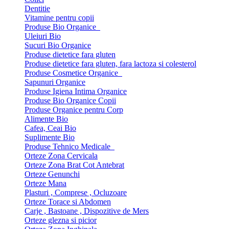
Dentitie
Vitamine pentru copii
Produse Bio Organice
Uleiuri Bio
Sucuri Bio Organice
Produse dietetice fara gluten
Produse dietetice fara gluten, fara lactoza si colesterol
Produse Cosmetice Organice
Sapunuri Organice
Produse Igiena Intima Organice
Produse Bio Organice Copii
Produse Organice pentru Corp
Alimente Bio
Cafea, Ceai Bio
Suplimente Bio
Produse Tehnico Medicale
Orteze Zona Cervicala
Orteze Zona Brat Cot Antebrat
Orteze Genunchi
Orteze Mana
Plasturi , Comprese , Ocluzoare
Orteze Torace si Abdomen
Carje , Bastoane , Dispozitive de Mers
Orteze glezna si picior