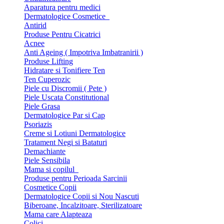
Aparatura pentru medici
Dermatologice Cosmetice
Antirid
Produse Pentru Cicatrici
Acnee
Anti Ageing ( Impotriva Imbatranirii )
Produse Lifting
Hidratare si Tonifiere Ten
Ten Cuperozic
Piele cu Discromii ( Pete )
Piele Uscata Constitutional
Piele Grasa
Dermatologice Par si Cap
Psoriazis
Creme si Lotiuni Dermatologice
Tratament Negi si Bataturi
Demachiante
Piele Sensibila
Mama si copilul
Produse pentru Perioada Sarcinii
Cosmetice Copii
Dermatologice Copii si Nou Nascuti
Biberoane, Incalzitoare, Sterilizatoare
Mama care Alapteaza
Colici