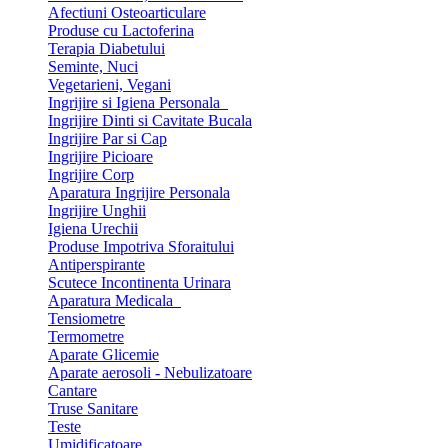
Afectiuni Osteoarticulare
Produse cu Lactoferina
Terapia Diabetului
Seminte, Nuci
Vegetarieni, Vegani
Ingrijire si Igiena Personala
Ingrijire Dinti si Cavitate Bucala
Ingrijire Par si Cap
Ingrijire Picioare
Ingrijire Corp
Aparatura Ingrijire Personala
Ingrijire Unghii
Igiena Urechii
Produse Impotriva Sforaitului
Antiperspirante
Scutece Incontinenta Urinara
Aparatura Medicala
Tensiometre
Termometre
Aparate Glicemie
Aparate aerosoli - Nebulizatoare
Cantare
Truse Sanitare
Teste
Umidificatoare