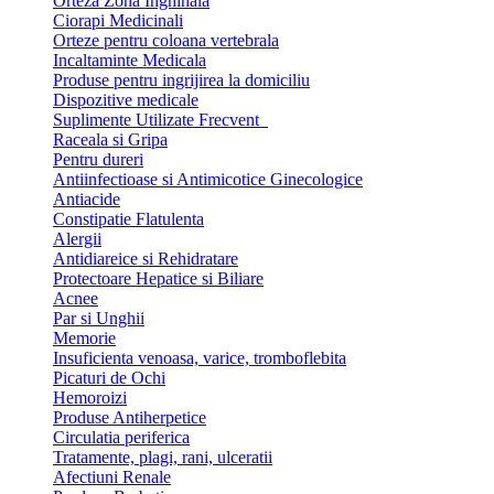
Orteza Zona Inghinala
Ciorapi Medicinali
Orteze pentru coloana vertebrala
Incaltaminte Medicala
Produse pentru ingrijirea la domiciliu
Dispozitive medicale
Suplimente Utilizate Frecvent
Raceala si Gripa
Pentru dureri
Antiinfectioase si Antimicotice Ginecologice
Antiacide
Constipatie Flatulenta
Alergii
Antidiareice si Rehidratare
Protectoare Hepatice si Biliare
Acnee
Par si Unghii
Memorie
Insuficienta venoasa, varice, tromboflebita
Picaturi de Ochi
Hemoroizi
Produse Antiherpetice
Circulatia periferica
Tratamente, plagi, rani, ulceratii
Afectiuni Renale