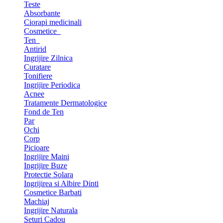
Teste
Absorbante
Ciorapi medicinali
Cosmetice
Ten
Antirid
Ingrijire Zilnica
Curatare
Tonifiere
Ingrijire Periodica
Acnee
Tratamente Dermatologice
Fond de Ten
Par
Ochi
Corp
Picioare
Ingrijire Maini
Ingrijire Buze
Protectie Solara
Ingrijirea si Albire Dinti
Cosmetice Barbati
Machiaj
Ingrijire Naturala
Seturi Cadou