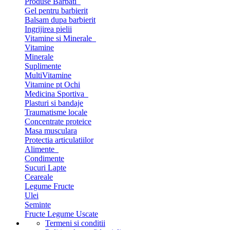
Produse Barbati
Gel pentru barbierit
Balsam dupa barbierit
Ingrijirea pielii
Vitamine si Minerale
Vitamine
Minerale
Suplimente
MultiVitamine
Vitamine pt Ochi
Medicina Sportiva
Plasturi si bandaje
Traumatisme locale
Concentrate proteice
Masa musculara
Protectia articulatiilor
Alimente
Condimente
Sucuri Lapte
Ceareale
Legume Fructe
Ulei
Seminte
Fructe Legume Uscate
Termeni si conditii