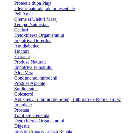
Protectie dupa Plaja
Uleiuri naturale, uleiuri esentiale
Pell Amar
Creme si Uleiuri Masaj
Terapie Naturista
Ceaiuri
Detoxifierea Organismului
Impotriva Durerilor
Antidiabetice
Tincturi
Extracte
Produse Naturale
Impotriva Fumatului
Aloe Vera
Condimente, mirodenii
Produse Apicole
Suplimente
Colesterol
Antistres , Tulburari de Somn, Tulburari de Ritm Cardiac
Imunitate
Prostata
Tonifiere Generala
Detoxifierea Organismului
Digestie
Infectii Urinare, Litiaza Renala