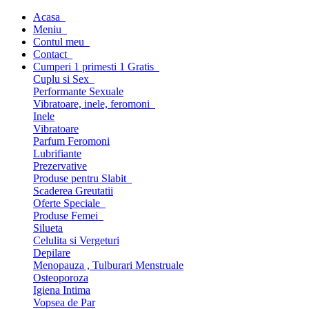
Acasa
Meniu
Contul meu
Contact
Cumperi 1 primesti 1 Gratis
Cuplu si Sex
Performante Sexuale
Vibratoare, inele, feromoni
Inele
Vibratoare
Parfum Feromoni
Lubrifiante
Prezervative
Produse pentru Slabit
Scaderea Greutatii
Oferte Speciale
Produse Femei
Silueta
Celulita si Vergeturi
Depilare
Menopauza , Tulburari Menstruale
Osteoporoza
Igiena Intima
Vopsea de Par