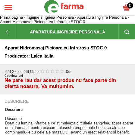
0
Prima pagina
-
Ingrijire si Igiena Personala
-
Aparatura Ingrijire Personala
-
Aparat Hidromasaj Picioare cu Infrarosu STOC 0
APARATURA INGRIJIRE PERSONALA
Aparat Hidromasaj Picioare cu Infrarosu STOC 0
Producator:
Laica Italia
223,27
lei
248,09 lei
0
/5
0
review-uri
Ne pare rau dar acest produs nu face parte din
oferta noastra. Va multumim.
DESCRIERE
Descriere
Descriere:
Dotat cu lumina infrarosie ce stimuleaza circulatia sangvina, acest aparat
de hidromasaj pentru picioare foloseste proprietatile benefice ale apei
combinandu-le cu cele ale masajului, avand un efect relaxant si benefic