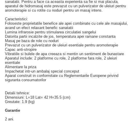
sanatatii. Pentru a face ca aceasta experienta sa fie si mai placuta,
aparatul de hidromasaj este prevazut cu un pulverizator de uleiuri pentru
aromoterapie si cu rotite cu noduri pentru un masaj intens.
Caracteristici:
Foloseste proprietatile benefice ale apei combinate cu cele ale masajului,
avand un efect relaxant benefic sanatatii
Lumina infrarosie pentru stimularea circulatiei sangelui
Datorita partii incalzite de jos, temperatura apei ramane constanta
Masaj pe baza de role cu noduri
Prevazut cu un pulverizator de uleiuri esentiale pentru aromoterapie
Capac anti-stropire
Vibratiile si bulele de apa creeaza si mentin un sentiment de bunastare
Aparatul include: 2 platforme cu role, 2 platforme fara role, 2 uleiuri
esentiale
Alimentare la priza
Impachetat intr-un ambalaj special conceput
Aparat construit in conformitate cu Reglementarile Europene privind
siguranta consumatorilor
Detalii tehnice:
Dimensiuni: L=18 Lat= 42 H=35.5 (cm)
Greutate: 1.9 (kg)
Garantie
2 ani.