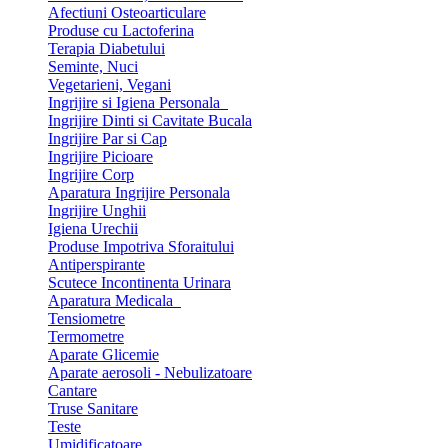
Afectiuni Osteoarticulare
Produse cu Lactoferina
Terapia Diabetului
Seminte, Nuci
Vegetarieni, Vegani
Ingrijire si Igiena Personala
Ingrijire Dinti si Cavitate Bucala
Ingrijire Par si Cap
Ingrijire Picioare
Ingrijire Corp
Aparatura Ingrijire Personala
Ingrijire Unghii
Igiena Urechii
Produse Impotriva Sforaitului
Antiperspirante
Scutece Incontinenta Urinara
Aparatura Medicala
Tensiometre
Termometre
Aparate Glicemie
Aparate aerosoli - Nebulizatoare
Cantare
Truse Sanitare
Teste
Umidificatoare