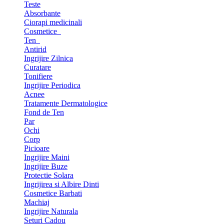
Teste
Absorbante
Ciorapi medicinali
Cosmetice
Ten
Antirid
Ingrijire Zilnica
Curatare
Tonifiere
Ingrijire Periodica
Acnee
Tratamente Dermatologice
Fond de Ten
Par
Ochi
Corp
Picioare
Ingrijire Maini
Ingrijire Buze
Protectie Solara
Ingrijirea si Albire Dinti
Cosmetice Barbati
Machiaj
Ingrijire Naturala
Seturi Cadou