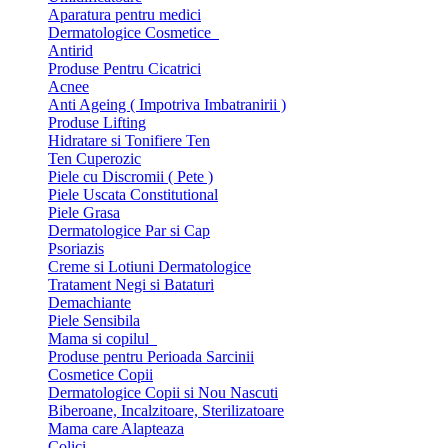
Aparatura pentru medici
Dermatologice Cosmetice
Antirid
Produse Pentru Cicatrici
Acnee
Anti Ageing ( Impotriva Imbatranirii )
Produse Lifting
Hidratare si Tonifiere Ten
Ten Cuperozic
Piele cu Discromii ( Pete )
Piele Uscata Constitutional
Piele Grasa
Dermatologice Par si Cap
Psoriazis
Creme si Lotiuni Dermatologice
Tratament Negi si Bataturi
Demachiante
Piele Sensibila
Mama si copilul
Produse pentru Perioada Sarcinii
Cosmetice Copii
Dermatologice Copii si Nou Nascuti
Biberoane, Incalzitoare, Sterilizatoare
Mama care Alapteaza
Colici