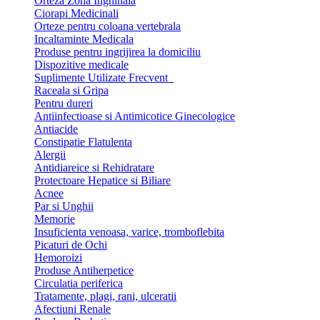
Orteza Zona Inghinala
Ciorapi Medicinali
Orteze pentru coloana vertebrala
Incaltaminte Medicala
Produse pentru ingrijirea la domiciliu
Dispozitive medicale
Suplimente Utilizate Frecvent
Raceala si Gripa
Pentru dureri
Antiinfectioase si Antimicotice Ginecologice
Antiacide
Constipatie Flatulenta
Alergii
Antidiareice si Rehidratare
Protectoare Hepatice si Biliare
Acnee
Par si Unghii
Memorie
Insuficienta venoasa, varice, tromboflebita
Picaturi de Ochi
Hemoroizi
Produse Antiherpetice
Circulatia periferica
Tratamente, plagi, rani, ulceratii
Afectiuni Renale