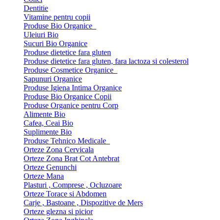
Dentitie
Vitamine pentru copii
Produse Bio Organice
Uleiuri Bio
Sucuri Bio Organice
Produse dietetice fara gluten
Produse dietetice fara gluten, fara lactoza si colesterol
Produse Cosmetice Organice
Sapunuri Organice
Produse Igiena Intima Organice
Produse Bio Organice Copii
Produse Organice pentru Corp
Alimente Bio
Cafea, Ceai Bio
Suplimente Bio
Produse Tehnico Medicale
Orteze Zona Cervicala
Orteze Zona Brat Cot Antebrat
Orteze Genunchi
Orteze Mana
Plasturi , Comprese , Ocluzoare
Orteze Torace si Abdomen
Carje , Bastoane , Dispozitive de Mers
Orteze glezna si picior