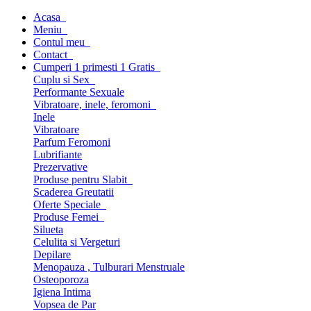
Acasa
Meniu
Contul meu
Contact
Cumperi 1 primesti 1 Gratis
Cuplu si Sex
Performante Sexuale
Vibratoare, inele, feromoni
Inele
Vibratoare
Parfum Feromoni
Lubrifiante
Prezervative
Produse pentru Slabit
Scaderea Greutatii
Oferte Speciale
Produse Femei
Silueta
Celulita si Vergeturi
Depilare
Menopauza , Tulburari Menstruale
Osteoporoza
Igiena Intima
Vopsea de Par