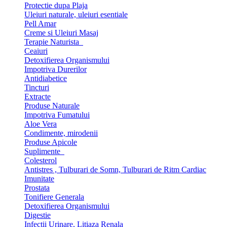
Protectie dupa Plaja
Uleiuri naturale, uleiuri esentiale
Pell Amar
Creme si Uleiuri Masaj
Terapie Naturista
Ceaiuri
Detoxifierea Organismului
Impotriva Durerilor
Antidiabetice
Tincturi
Extracte
Produse Naturale
Impotriva Fumatului
Aloe Vera
Condimente, mirodenii
Produse Apicole
Suplimente
Colesterol
Antistres , Tulburari de Somn, Tulburari de Ritm Cardiac
Imunitate
Prostata
Tonifiere Generala
Detoxifierea Organismului
Digestie
Infectii Urinare, Litiaza Renala