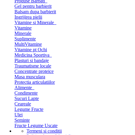
Produse Barbati
Gel pentru barbierit
Balsam dupa barbierit
Ingrijirea pielii
Vitamine si Minerale
Vitamine
Minerale
Suplimente
MultiVitamine
Vitamine pt Ochi
Medicina Sportiva
Plasturi si bandaje
Traumatisme locale
Concentrate proteice
Masa musculara
Protectia articulatiilor
Alimente
Condimente
Sucuri Lapte
Ceareale
Legume Fructe
Ulei
Seminte
Fructe Legume Uscate
Termeni si conditii