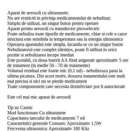
Aparat de aerosoli cu ultrasunete;
Nu are restrictii in privinţa medicamentului de nebulizat;
Simplu de utilizat, un singur buton pentru operare
Aparat pentru aerosoli cu transductor piezoelectric
Poate nebuliza toate tipurile de medicamente, chiar si cele a caror
structura este sensibila la temperatura sau la energia ultrasonica
Operarea aparatului este simpla, facandu-se cu un singur buton
Nebulizatorul este complet silentios, poate fi utilizat in orice
pozitie si nebulizarea incepe imediat
Este portabil, cu doua baterii AA fiind asigurate aproximativ 5 ore
de tratament (in medie 50 - 70 de tratamente)
Volumul rezidual este foarte mic (0,1 ml) - nebulizeaza pana la
ultima picatura. Din acest motiv, dozarea tratamentului este mult
mai precisa si nici nu se pierde medicament
Toate componentele care necesita dezinfectare pot fi autoclavate
Este cel mai mic aparat de aerosoli
Tip uz Casnic
Mod functionare Cu ultrasunete
Capacitatea tancului de medicamente 7 ml
Caracteristici generale Consum: Aproximativ 1,5W
Frecventa ultrasonica: Aproximativ 180 Khz