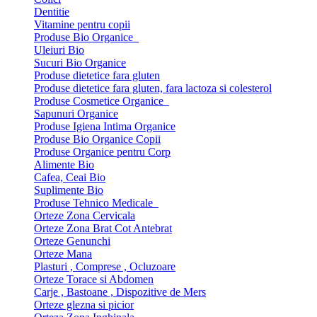
Dentitie
Vitamine pentru copii
Produse Bio Organice
Uleiuri Bio
Sucuri Bio Organice
Produse dietetice fara gluten
Produse dietetice fara gluten, fara lactoza si colesterol
Produse Cosmetice Organice
Sapunuri Organice
Produse Igiena Intima Organice
Produse Bio Organice Copii
Produse Organice pentru Corp
Alimente Bio
Cafea, Ceai Bio
Suplimente Bio
Produse Tehnico Medicale
Orteze Zona Cervicala
Orteze Zona Brat Cot Antebrat
Orteze Genunchi
Orteze Mana
Plasturi , Comprese , Ocluzoare
Orteze Torace si Abdomen
Carje , Bastoane , Dispozitive de Mers
Orteze glezna si picior