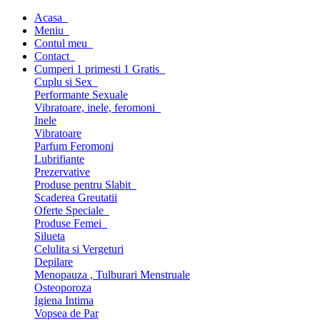
Acasa
Meniu
Contul meu
Contact
Cumperi 1 primesti 1 Gratis
Cuplu si Sex
Performante Sexuale
Vibratoare, inele, feromoni
Inele
Vibratoare
Parfum Feromoni
Lubrifiante
Prezervative
Produse pentru Slabit
Scaderea Greutatii
Oferte Speciale
Produse Femei
Silueta
Celulita si Vergeturi
Depilare
Menopauza , Tulburari Menstruale
Osteoporoza
Igiena Intima
Vopsea de Par