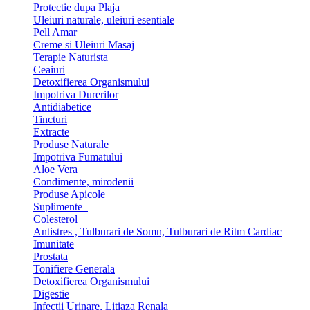
Protectie dupa Plaja
Uleiuri naturale, uleiuri esentiale
Pell Amar
Creme si Uleiuri Masaj
Terapie Naturista
Ceaiuri
Detoxifierea Organismului
Impotriva Durerilor
Antidiabetice
Tincturi
Extracte
Produse Naturale
Impotriva Fumatului
Aloe Vera
Condimente, mirodenii
Produse Apicole
Suplimente
Colesterol
Antistres , Tulburari de Somn, Tulburari de Ritm Cardiac
Imunitate
Prostata
Tonifiere Generala
Detoxifierea Organismului
Digestie
Infectii Urinare, Litiaza Renala