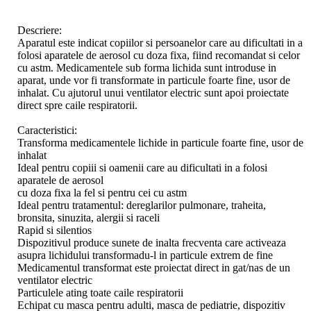
Descriere:
Aparatul este indicat copiilor si persoanelor care au dificultati in a
folosi aparatele de aerosol cu doza fixa, fiind recomandat si celor
cu astm. Medicamentele sub forma lichida sunt introduse in
aparat, unde vor fi transformate in particule foarte fine, usor de
inhalat. Cu ajutorul unui ventilator electric sunt apoi proiectate
direct spre caile respiratorii.
Caracteristici:
Transforma medicamentele lichide in particule foarte fine, usor de
inhalat
Ideal pentru copiii si oamenii care au dificultati in a folosi
aparatele de aerosol
cu doza fixa la fel si pentru cei cu astm
Ideal pentru tratamentul: dereglarilor pulmonare, traheita,
bronsita, sinuzita, alergii si raceli
Rapid si silentios
Dispozitivul produce sunete de inalta frecventa care activeaza
asupra lichidului transformadu-l in particule extrem de fine
Medicamentul transformat este proiectat direct in gat/nas de un
ventilator electric
Particulele ating toate caile respiratorii
Echipat cu masca pentru adulti, masca de pediatrie, dispozitiv