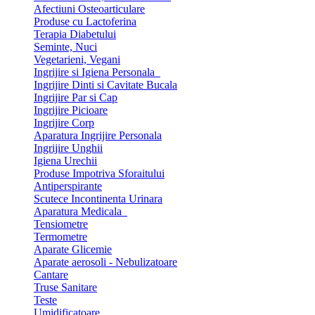
Afectiuni Osteoarticulare
Produse cu Lactoferina
Terapia Diabetului
Seminte, Nuci
Vegetarieni, Vegani
Ingrijire si Igiena Personala
Ingrijire Dinti si Cavitate Bucala
Ingrijire Par si Cap
Ingrijire Picioare
Ingrijire Corp
Aparatura Ingrijire Personala
Ingrijire Unghii
Igiena Urechii
Produse Impotriva Sforaitului
Antiperspirante
Scutece Incontinenta Urinara
Aparatura Medicala
Tensiometre
Termometre
Aparate Glicemie
Aparate aerosoli - Nebulizatoare
Cantare
Truse Sanitare
Teste
Umidificatoare