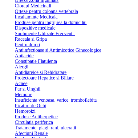
Orteza Zona Inghinala
Ciorapi Medicinali
Orteze pentru coloana vertebrala
Incaltaminte Medicala
Produse pentru ingrijirea la domiciliu
Dispozitive medicale
Suplimente Utilizate Frecvent
Raceala si Gripa
Pentru dureri
Antiinfectioase si Antimicotice Ginecologice
Antiacide
Constipatie Flatulenta
Alergii
Antidiareice si Rehidratare
Protectoare Hepatice si Biliare
Acnee
Par si Unghii
Memorie
Insuficienta venoasa, varice, tromboflebita
Picaturi de Ochi
Hemoroizi
Produse Antiherpetice
Circulatia periferica
Tratamente, plagi, rani, ulceratii
Afectiuni Renale