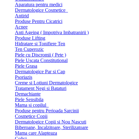
Aparatura pentru medici
Dermatologice Cosmetice
Antirid
Produse Pentru Cicatrici
Acnee
Anti Ageing ( Impotriva Imbatranirii )
Produse Lifting
Hidratare si Tonifiere Ten
Ten Cuperozic
Piele cu Discromii ( Pete )
Piele Uscata Constitutional
Piele Grasa
Dermatologice Par si Cap
Psoriazis
Creme si Lotiuni Dermatologice
Tratament Negi si Bataturi
Demachiante
Piele Sensibila
Mama si copilul
Produse pentru Perioada Sarcinii
Cosmetice Copii
Dermatologice Copii si Nou Nascuti
Biberoane, Incalzitoare, Sterilizatoare
Mama care Alapteaza
Colici