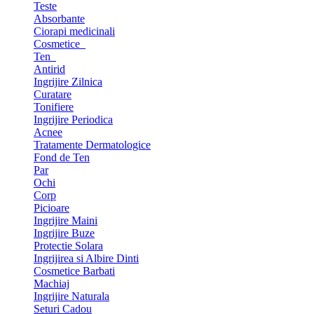
Teste
Absorbante
Ciorapi medicinali
Cosmetice
Ten
Antirid
Ingrijire Zilnica
Curatare
Tonifiere
Ingrijire Periodica
Acnee
Tratamente Dermatologice
Fond de Ten
Par
Ochi
Corp
Picioare
Ingrijire Maini
Ingrijire Buze
Protectie Solara
Ingrijirea si Albire Dinti
Cosmetice Barbati
Machiaj
Ingrijire Naturala
Seturi Cadou