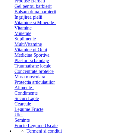
Produse Barbati
Gel pentru barbierit
Balsam dupa barbierit
Ingrijirea pielii
Vitamine si Minerale
Vitamine
Minerale
Suplimente
MultiVitamine
Vitamine pt Ochi
Medicina Sportiva
Plasturi si bandaje
Traumatisme locale
Concentrate proteice
Masa musculara
Protectia articulatiilor
Alimente
Condimente
Sucuri Lapte
Ceareale
Legume Fructe
Ulei
Seminte
Fructe Legume Uscate
Termeni si conditii