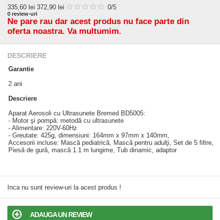
335,60
lei
372,90 lei
0
/5
0
review-uri
Ne pare rau dar acest produs nu face parte din
oferta noastra. Va multumim.
DESCRIERE
Garantie
2 ani
Descriere
Aparat Aerosoli cu Ultrasunete Bremed BD5005:
- Motor şi pompă: metodă cu ultrasunete
- Alimentare: 220V-60Hz
- Greutate: 425g, dimensiuni: 164mm x 97mm x 140mm,
Accesorii incluse: Mască pediatrică, Mască pentru adulţi, Set de 5 filtre,
Piesă de gură, mască 1.1 m lungime, Tub dinamic, adaptor
Inca nu sunt review-uri la acest produs !
ADAUGA UN REVIEW