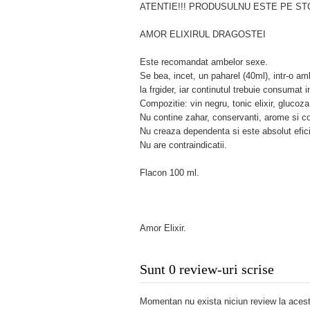
ATENTIE!!! PRODUSULNU ESTE PE STO
AMOR ELIXIRUL DRAGOSTEI
Este recomandat ambelor sexe.
Se bea, incet, un paharel (40ml), intr-o a
la frgider, iar continutul trebuie consumat 
Compozitie: vin negru, tonic elixir, glucoza,
Nu contine zahar, conservanti, arome si col
Nu creaza dependenta si este absolut efici
Nu are contraindicatii.
Flacon 100 ml.
Amor Elixir.
Sunt 0 review-uri scrise
Momentan nu exista niciun review la acest