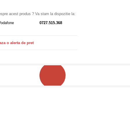
despre acest produs ? Va stam la dispozitie la:
Vodafone
0727.515.368
aza o alerta de pret