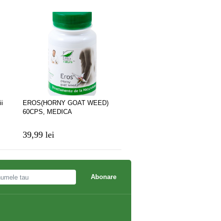
ii
EROS(HORNY GOAT WEED)
Clitorin stimulent sexual pe
60CPS, MEDICA
femei
39,99 lei
263,13 lei
Abonare