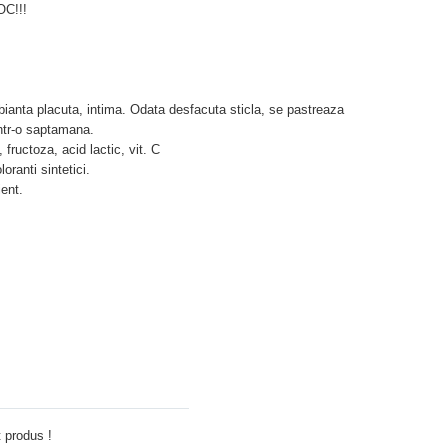
C!!!
mbianta placuta, intima. Odata desfacuta sticla, se pastreaza
intr-o saptamana.
 fructoza, acid lactic, vit. C
oranti sintetici.
ent.
Adauga comentariu
 produs !