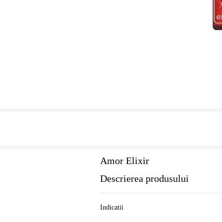
Cumpara de minim 299 lei
din farmaci
Amor Elixir
Descrierea produsului
Indicatii