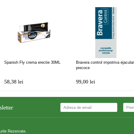
Spanish Fly crema erectie 30ML
Bravera control impotriva ejacular
precoce
58,38 lei
99,00 lei
letter
urile Rezervate.