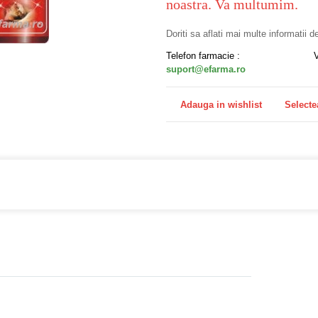
noastra. Va multumim.
Doriti sa aflati mai multe informatii 
Telefon farmacie :
suport@efarma.ro
Adauga in wishlist
Selecte
a online eFarma si beneficiezi de transport gratuit!