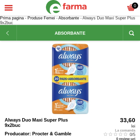
0
Prima pagina
-
Produse Femei
-
Absorbante
- Always Duo Maxi Super Plus
9x2buc
ABSORBANTE
33,60
Always Duo Maxi Super Plus
9x2buc
lei
La comanda
Producator:
Procter & Gamble
0
/5
0
review-uri