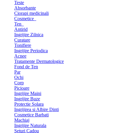
Teste
Absorbante
Ciorapi medicinali
Cosmetice
Ten
Antirid
Ingrijire Zilnica
Curatare
Tonifiere
Ingrijire Periodica
Acnee
Tratamente Dermatologice
Fond de Ten
Par
Ochi
Corp
Picioare
Ingrijire Maini
Ingrijire Buze
Protectie Solara
Ingrijirea si Albire Dinti
Cosmetice Barbati
Machiaj
Ingrijire Naturala
Seturi Cadou