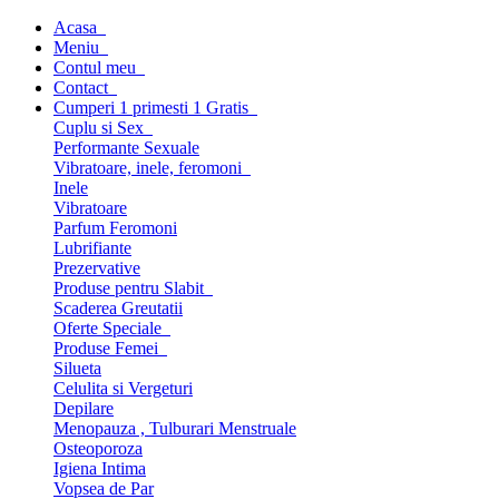
Acasa
Meniu
Contul meu
Contact
Cumperi 1 primesti 1 Gratis
Cuplu si Sex
Performante Sexuale
Vibratoare, inele, feromoni
Inele
Vibratoare
Parfum Feromoni
Lubrifiante
Prezervative
Produse pentru Slabit
Scaderea Greutatii
Oferte Speciale
Produse Femei
Silueta
Celulita si Vergeturi
Depilare
Menopauza , Tulburari Menstruale
Osteoporoza
Igiena Intima
Vopsea de Par