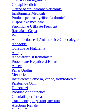
Orteza Zona Inghinala
Ciorapi Medicinali
Orteze pentru coloana vertebrala
Incaltaminte Medicala
Produse pentru ingrijirea la domiciliu
Dispozitive medicale
Suplimente Utilizate Frecvent
Raceala si Gripa
Pentru dureri
Antiinfectioase si Antimicotice Ginecologice
Antiacide
Constipatie Flatulenta
Alergii
Antidiareice si Rehidratare
Protectoare Hepatice si Biliare
Acnee
Par si Unghii
Memorie
Insuficienta venoasa, varice, tromboflebita
Picaturi de Ochi
Hemoroizi
Produse Antiherpetice
Circulatia periferica
Tratamente, plagi, rani, ulceratii
Afectiuni Renale