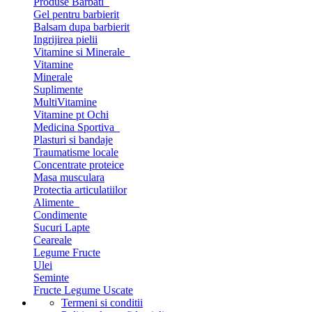
Produse Barbati
Gel pentru barbierit
Balsam dupa barbierit
Ingrijirea pielii
Vitamine si Minerale
Vitamine
Minerale
Suplimente
MultiVitamine
Vitamine pt Ochi
Medicina Sportiva
Plasturi si bandaje
Traumatisme locale
Concentrate proteice
Masa musculara
Protectia articulatiilor
Alimente
Condimente
Sucuri Lapte
Ceareale
Legume Fructe
Ulei
Seminte
Fructe Legume Uscate
Termeni si conditii