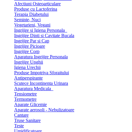
Afectiuni Osteoarticulare
Produse cu Lactoferina
Terapia Diabetului
Seminte, Nuci
Vegetarieni, Vegani
Ingrijire si Igiena Personala
Ingrijire Dinti si Cavitate Bucala
Ingrijire Par si Cap
Ingrijire Picioare
Ingrijire Corp
Aparatura Ingrijire Personala
Ingrijire Unghii
Igiena Urechii
Produse Impotriva Sforaitului
Antiperspirante
Scutece Incontinenta Urinara
Aparatura Medicala
Tensiometre
Termometre
Aparate Glicemie
Aparate aerosoli - Nebulizatoare
Cantare
Truse Sanitare
Teste
Umidificatoare