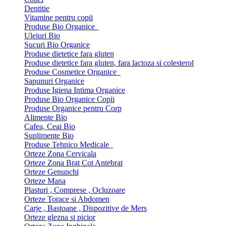
Dentitie
Vitamine pentru copii
Produse Bio Organice
Uleiuri Bio
Sucuri Bio Organice
Produse dietetice fara gluten
Produse dietetice fara gluten, fara lactoza si colesterol
Produse Cosmetice Organice
Sapunuri Organice
Produse Igiena Intima Organice
Produse Bio Organice Copii
Produse Organice pentru Corp
Alimente Bio
Cafea, Ceai Bio
Suplimente Bio
Produse Tehnico Medicale
Orteze Zona Cervicala
Orteze Zona Brat Cot Antebrat
Orteze Genunchi
Orteze Mana
Plasturi , Comprese , Ocluzoare
Orteze Torace si Abdomen
Carje , Bastoane , Dispozitive de Mers
Orteze glezna si picior