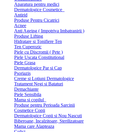
Aparatura pentru medici
Dermatologice Cosmetice
Antirid
Produse Pentru Cicatrici
Acnee
Anti Ageing ( Impotriva Imbatranirii )
Produse Lifting
Hidratare si Tonifiere Ten
Ten Cuperozic
Piele cu Discromii ( Pete )
Piele Uscata Constitutional
Piele Grasa
Dermatologice Par si Cap
Psoriazis
Creme si Lotiuni Dermatologice
Tratament Negi si Bataturi
Demachiante
Piele Sensibila
Mama si copilul
Produse pentru Perioada Sarcinii
Cosmetice Copii
Dermatologice Copii si Nou Nascuti
Biberoane, Incalzitoare, Sterilizatoare
Mama care Alapteaza
Colici