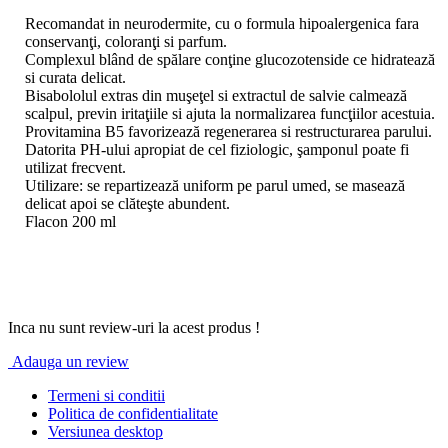
Recomandat in neurodermite, cu o formula hipoalergenica fara
conservanţi, coloranţi si parfum.
Complexul blând de spălare conţine glucozotenside ce hidratează
si curata delicat.
Bisabololul extras din muşeţel si extractul de salvie calmează
scalpul, previn iritaţiile si ajuta la normalizarea funcţiilor acestuia.
Provitamina B5 favorizează regenerarea si restructurarea parului.
Datorita PH-ului apropiat de cel fiziologic, şamponul poate fi
utilizat frecvent.
Utilizare: se repartizează uniform pe parul umed, se masează
delicat apoi se clăteşte abundent.
Flacon 200 ml
Inca nu sunt review-uri la acest produs !
Adauga un review
Termeni si conditii
Politica de confidentialitate
Versiunea desktop