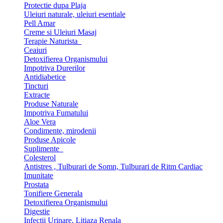
Protectie dupa Plaja
Uleiuri naturale, uleiuri esentiale
Pell Amar
Creme si Uleiuri Masaj
Terapie Naturista
Ceaiuri
Detoxifierea Organismului
Impotriva Durerilor
Antidiabetice
Tincturi
Extracte
Produse Naturale
Impotriva Fumatului
Aloe Vera
Condimente, mirodenii
Produse Apicole
Suplimente
Colesterol
Antistres , Tulburari de Somn, Tulburari de Ritm Cardiac
Imunitate
Prostata
Tonifiere Generala
Detoxifierea Organismului
Digestie
Infectii Urinare, Litiaza Renala