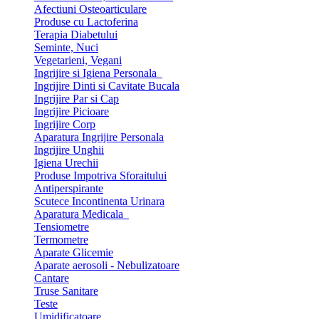
Afectiuni Osteoarticulare
Produse cu Lactoferina
Terapia Diabetului
Seminte, Nuci
Vegetarieni, Vegani
Ingrijire si Igiena Personala
Ingrijire Dinti si Cavitate Bucala
Ingrijire Par si Cap
Ingrijire Picioare
Ingrijire Corp
Aparatura Ingrijire Personala
Ingrijire Unghii
Igiena Urechii
Produse Impotriva Sforaitului
Antiperspirante
Scutece Incontinenta Urinara
Aparatura Medicala
Tensiometre
Termometre
Aparate Glicemie
Aparate aerosoli - Nebulizatoare
Cantare
Truse Sanitare
Teste
Umidificatoare