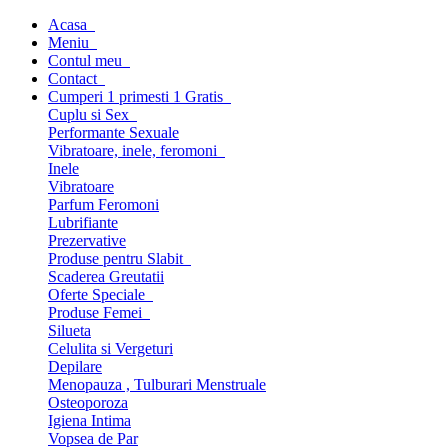
Acasa
Meniu
Contul meu
Contact
Cumperi 1 primesti 1 Gratis
Cuplu si Sex
Performante Sexuale
Vibratoare, inele, feromoni
Inele
Vibratoare
Parfum Feromoni
Lubrifiante
Prezervative
Produse pentru Slabit
Scaderea Greutatii
Oferte Speciale
Produse Femei
Silueta
Celulita si Vergeturi
Depilare
Menopauza , Tulburari Menstruale
Osteoporoza
Igiena Intima
Vopsea de Par