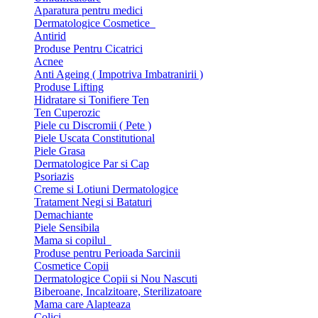
Aparatura pentru medici
Dermatologice Cosmetice
Antirid
Produse Pentru Cicatrici
Acnee
Anti Ageing ( Impotriva Imbatranirii )
Produse Lifting
Hidratare si Tonifiere Ten
Ten Cuperozic
Piele cu Discromii ( Pete )
Piele Uscata Constitutional
Piele Grasa
Dermatologice Par si Cap
Psoriazis
Creme si Lotiuni Dermatologice
Tratament Negi si Bataturi
Demachiante
Piele Sensibila
Mama si copilul
Produse pentru Perioada Sarcinii
Cosmetice Copii
Dermatologice Copii si Nou Nascuti
Biberoane, Incalzitoare, Sterilizatoare
Mama care Alapteaza
Colici