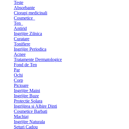
Teste
Absorbante
Ciorapi medicinali
Cosmetice
Ten
Antirid
Ingrijire Zilnica
Curatare
Tonifiere
Ingrijire Periodica
Acnee
Tratamente Dermatologice
Fond de Ten
Par
Ochi
Corp
Picioare
Ingrijire Maini
Ingrijire Buze
Protectie Solara
Ingrijirea si Albire Dinti
Cosmetice Barbati
Machiaj
Ingrijire Naturala
Seturi Cadou