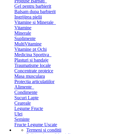
Produse Barbati
Gel pentru barbierit
Balsam dupa barbierit
Ingrijirea pielii
Vitamine si Minerale
Vitamine
Minerale
Suplimente
MultiVitamine
Vitamine pt Ochi
Medicina Sportiva
Plasturi si bandaje
Traumatisme locale
Concentrate proteice
Masa musculara
Protectia articulatiilor
Alimente
Condimente
Sucuri Lapte
Ceareale
Legume Fructe
Ulei
Seminte
Fructe Legume Uscate
Termeni si conditii