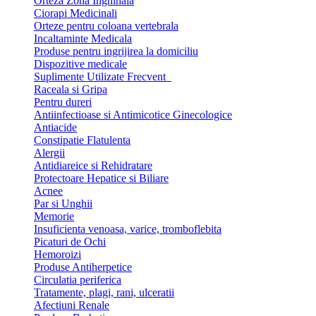
Orteza Zona Inghinala
Ciorapi Medicinali
Orteze pentru coloana vertebrala
Incaltaminte Medicala
Produse pentru ingrijirea la domiciliu
Dispozitive medicale
Suplimente Utilizate Frecvent
Raceala si Gripa
Pentru dureri
Antiinfectioase si Antimicotice Ginecologice
Antiacide
Constipatie Flatulenta
Alergii
Antidiareice si Rehidratare
Protectoare Hepatice si Biliare
Acnee
Par si Unghii
Memorie
Insuficienta venoasa, varice, tromboflebita
Picaturi de Ochi
Hemoroizi
Produse Antiherpetice
Circulatia periferica
Tratamente, plagi, rani, ulceratii
Afectiuni Renale