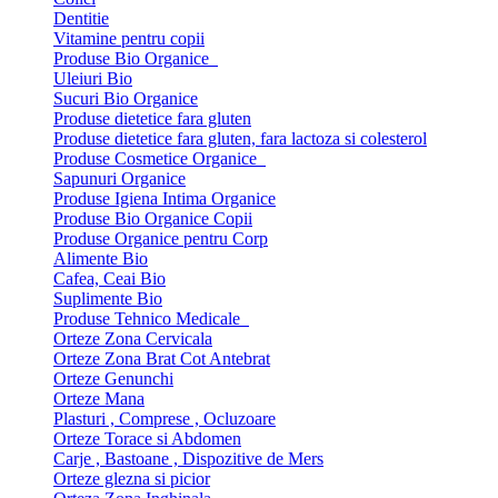
Dentitie
Vitamine pentru copii
Produse Bio Organice
Uleiuri Bio
Sucuri Bio Organice
Produse dietetice fara gluten
Produse dietetice fara gluten, fara lactoza si colesterol
Produse Cosmetice Organice
Sapunuri Organice
Produse Igiena Intima Organice
Produse Bio Organice Copii
Produse Organice pentru Corp
Alimente Bio
Cafea, Ceai Bio
Suplimente Bio
Produse Tehnico Medicale
Orteze Zona Cervicala
Orteze Zona Brat Cot Antebrat
Orteze Genunchi
Orteze Mana
Plasturi , Comprese , Ocluzoare
Orteze Torace si Abdomen
Carje , Bastoane , Dispozitive de Mers
Orteze glezna si picior