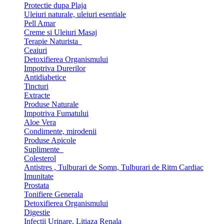
Protectie dupa Plaja
Uleiuri naturale, uleiuri esentiale
Pell Amar
Creme si Uleiuri Masaj
Terapie Naturista
Ceaiuri
Detoxifierea Organismului
Impotriva Durerilor
Antidiabetice
Tincturi
Extracte
Produse Naturale
Impotriva Fumatului
Aloe Vera
Condimente, mirodenii
Produse Apicole
Suplimente
Colesterol
Antistres , Tulburari de Somn, Tulburari de Ritm Cardiac
Imunitate
Prostata
Tonifiere Generala
Detoxifierea Organismului
Digestie
Infectii Urinare, Litiaza Renala