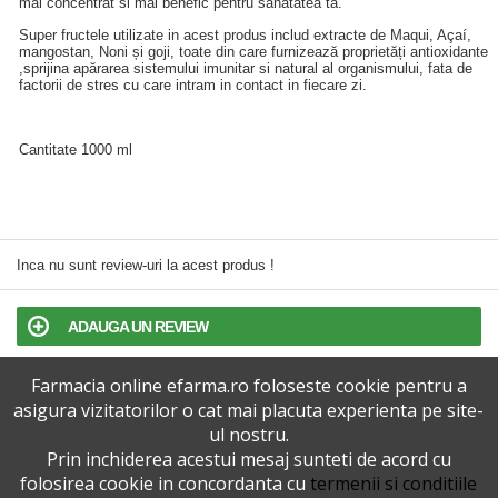
mai concentrat si mai benefic pentru sanatatea ta.
Super fructele utilizate in acest produs includ extracte de Maqui, Açaí,
mangostan, Noni și goji, toate din care furnizează proprietăți antioxidante
,sprijina apărarea sistemului imunitar si natural al organismului, fata de
factorii de stres cu care intram in contact in fiecare zi.
Cantitate 1000 ml
Inca nu sunt review-uri la acest produs !
ADAUGA UN REVIEW
Farmacia online efarma.ro foloseste cookie pentru a
TERMENI SI CONDITII
asigura vizitatorilor o cat mai placuta experienta pe site-
ul nostru.
POLITICA DE CONFIDENTIALITATE
Prin inchiderea acestui mesaj sunteti de acord cu
folosirea cookie in concordanta cu
termenii si conditiile