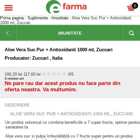
0
Prima pagina
-
Suplimente
-
Imunitate
- Aloe Vera Suc Pur + Antioxidanti
1000 ml, Zuccari
IMUNITATE
Aloe Vera Suc Pur + Antioxidanti 1000 ml, Zuccari
Producator:
Zuccari , Italia
106,20
lei
117,60 lei
0
/5
0
review-uri
Ne pare rau dar acest produs nu face parte din
oferta noastra. Va multumim.
DESCRIERE
ALOE VERA SUC PUR + ANTIOXIDANTI 1000 ML, ZUCCARI
Un produs universal ce combina beneficiile a 7 super fructe, optime pentru
sanatatea ta.
Aloe vera suc si pulpa îmbunătățită cu 7 fructe super pentru un produs