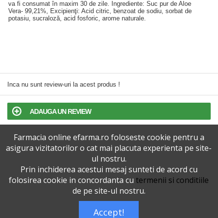
va fi consumat în maxim 30 de zile. Ingrediente: Suc pur de Aloe
Vera- 99,21%, Excipienţi: Acid citric, benzoat de sodiu, sorbat de
potasiu, sucraloză, acid fosforic, arome naturale.
Inca nu sunt review-uri la acest produs !
ADAUGA UN REVIEW
Farmacia online efarma.ro foloseste cookie pentru a
TERMENI SI CONDITII
asigura vizitatorilor o cat mai placuta experienta pe site-
ul nostru.
POLITICA DE CONFIDENTIALITATE
Prin inchiderea acestui mesaj sunteti de acord cu
folosirea cookie in concordanta cu
termenii si conditiile
VERSIUNEA DESKTOP
de pe site-ul nostru.
Accept!
Telefoane eFarma:
0727515368