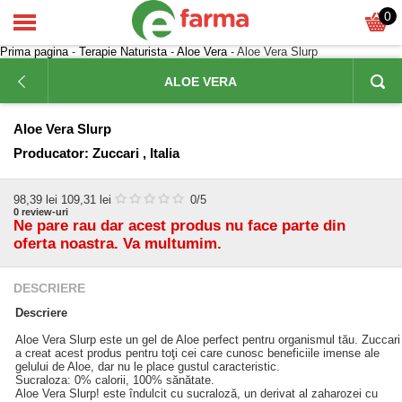
0
Prima pagina
-
Terapie Naturista
-
Aloe Vera
- Aloe Vera Slurp
ALOE VERA
Aloe Vera Slurp
Producator:
Zuccari , Italia
98,39
lei
109,31 lei
0
/5
0
review-uri
Ne pare rau dar acest produs nu face parte din
oferta noastra. Va multumim.
DESCRIERE
Descriere
Aloe Vera Slurp este un gel de Aloe perfect pentru organismul tău. Zuccari
a creat acest produs pentru toţi cei care cunosc beneficiile imense ale
gelului de Aloe, dar nu le place gustul caracteristic.
Sucraloza: 0% calorii, 100% sănătate.
Aloe Vera Slurp! este îndulcit cu sucraloză, un derivat al zaharozei cu