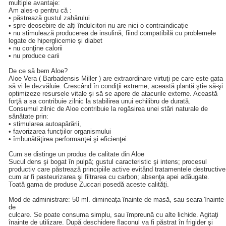
multiple avantaje:
Am ales-o pentru că :
• păstrează gustul zahărului
• spre deosebire de alţi îndulcitori nu are nici o contraindicaţie
• nu stimulează producerea de insulină, fiind compatibilă cu problemele
legate de hiperglicemie şi diabet
• nu conţine calorii
• nu produce carii
De ce să bem Aloe?
Aloe Vera ( Barbadensis Miller ) are extraordinare virtuţi pe care este gata
să vi le dezvăluie. Crescând în condiţii extreme, această plantă ştie să-şi
optimizeze resursele vitale şi să se apere de atacurile externe. Această
forţă a sa contribuie zilnic la stabilirea unui echilibru de durată.
Consumul zilnic de Aloe contribuie la regăsirea unei stări naturale de
sănătate prin:
• stimularea autoapărării,
• favorizarea funcţiilor organismului
• îmbunătăţirea performanţei şi eficienţei.
Cum se distinge un produs de calitate din Aloe
Sucul dens şi bogat în pulpă; gustul caracteristic şi intens; procesul
productiv care păstrează principiile active evitând tratamentele destructive
cum ar fi pasteurizarea şi filtrarea cu carbon; absenţa apei adăugate.
Toată gama de produse Zuccari posedă aceste calităţi.
Mod de administrare: 50 ml. dimineaţa înainte de masă, sau seara înainte
de
culcare. Se poate consuma simplu, sau împreună cu alte lichide. Agitaţi
înainte de utilizare. După deschidere flaconul va fi păstrat în frigider şi