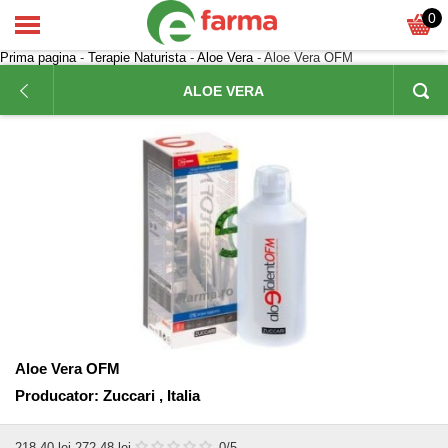
0
Prima pagina
-
Terapie Naturista
-
Aloe Vera
- Aloe Vera OFM
ALOE VERA
Aloe Vera OFM
Producator:
Zuccari , Italia
218,40
lei
272,48 lei
0
/5