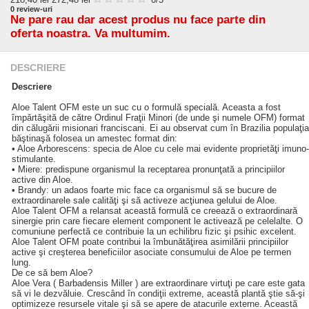
0
review-uri
Ne pare rau dar acest produs nu face parte din
oferta noastra. Va multumim.
DESCRIERE
Descriere
Aloe Talent OFM este un suc cu o formulă specială. Aceasta a fost
împărtăşită de către Ordinul Fraţii Minori (de unde şi numele OFM) format
din călugării misionari franciscani. Ei au observat cum în Brazilia populaţia
băştinaşă folosea un amestec format din:
• Aloe Arborescens: specia de Aloe cu cele mai evidente proprietăţi imuno-
stimulante.
• Miere: predispune organismul la receptarea pronunţată a principiilor
active din Aloe.
• Brandy: un adaos foarte mic face ca organismul să se bucure de
extraordinarele sale calităţi şi să activeze acţiunea gelului de Aloe.
Aloe Talent OFM a relansat această formulă ce creează o extraordinară
sinergie prin care fiecare element component le activează pe celelalte. O
comuniune perfectă ce contribuie la un echilibru fizic şi psihic excelent.
Aloe Talent OFM poate contribui la îmbunătăţirea asimilării principiilor
active şi creşterea beneficiilor asociate consumului de Aloe pe termen
lung.
De ce să bem Aloe?
Aloe Vera ( Barbadensis Miller ) are extraordinare virtuţi pe care este gata
să vi le dezvăluie. Crescând în condiţii extreme, această plantă ştie să-şi
optimizeze resursele vitale şi să se apere de atacurile externe. Această