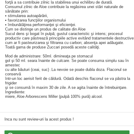
forţă a sa contribuie zilnic la stabilirea unui echilibru de durată.
Consumul zilnic de Aloe contribuie la regăsirea unei stări naturale de
sănătate prin:
• stimularea autoapărării,
• favorizarea funcţiilor organismului
• îmbunătăţirea performanţei şi eficienţei.
Cum se distinge un produs de calitate din Aloe
Sucul dens şi bogat în pulpă; gustul caracteristic şi intens; procesul
productiv care păstrează principiile active evitând tratamentele destructive
cum ar fi pasteurizarea şi filtrarea cu carbon; absenţa apei adăugate.
Toată gama de produse Zuccari posedă aceste calităţi.
Mod de administrare: 50ml. dimineaţa pe stomacul
gol şi 50 ml. seara înainte de culcare. Se poate consuma simplu sau în
amestec
cu alte băuturi (ceai, suc) .La nevoie se poate dubla doza. Flaconul se
conservă
într-un loc aerisit ferit de căldură. Odată deschis flaconul se va păstra la
frigider
şi se consumă în maxim 30 de zile. A se agita înainte de întrebuinţare.
Ingrediente:
miere, Aloe Arborescens Miller (pulpă 100% pură) alcool.
Inca nu sunt review-uri la acest produs !