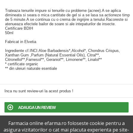
Trateaza tenurile impure si tenurile cu probleme (acnee).A se aplica
dimineata si seara o mica cantitate de gel si a se lasa sa actioneze timp
de 5 minute.A se continua cu o crema de ingrijire a tenului.Racoreste si
atenueaza efectele bailor de soare si ale intepaturilor de insecte.
Certificare BDIH
50ml
Fabricat in Elvetia
Ingrediente cf.INCI:Aloe Barbadensis*,Alcohol*, Chondrus Crispus,
Xanthan Gum ,Parfum (Natural Essential Oils), Citral**,
Citronellol**,Farnesol**, Geraniol**, Limonene**, Linalol**
* certificate organic
** din uleiuri naturale esentiale
Inca nu sunt review-uri la acest produs !
ADAUGA UN REVIEW
Farmacia online efarma.ro foloseste cookie pentru a
TERMENI SI CONDITII
asigura vizitatorilor o cat mai placuta experienta pe site-