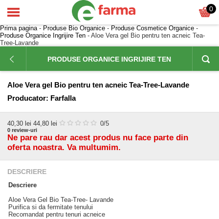
0
Prima pagina
-
Produse Bio Organice
-
Produse Cosmetice Organice
-
Produse Organice Ingrijire Ten
- Aloe Vera gel Bio pentru ten acneic Tea-
Tree-Lavande
PRODUSE ORGANICE INGRIJIRE TEN
Aloe Vera gel Bio pentru ten acneic Tea-Tree-Lavande
Producator:
Farfalla
40,30
lei
44,80 lei
0
/5
0
review-uri
Ne pare rau dar acest produs nu face parte din
oferta noastra. Va multumim.
DESCRIERE
Descriere
Aloe Vera Gel Bio Tea-Tree- Lavande
Purifica si da fermitate tenului
Recomandat pentru tenuri acneice