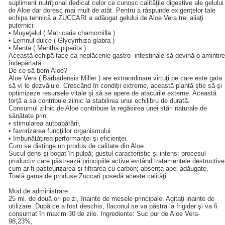
supliment nutriţional dedicat celor ce cunosc calităţile digestive ale gelului
de Aloe dar doresc mai mult de atât. Pentru a răspunde exigenţelor tale
echipa tehnică a ZUCCARI a adăugat gelului de Aloe Vera trei aliaţi
puternici:
• Muşeţelul ( Matricaria chamomilla )
• Lemnul dulce ( Glycyrrhiza glabra )
• Menta ( Mentha piperita )
Această echipă face ca neplăcerile gastro- intestinale să devină o amintire
îndepărtată.
De ce să bem Aloe?
Aloe Vera ( Barbadensis Miller ) are extraordinare virtuţi pe care este gata
să vi le dezvăluie. Crescând în condiţii extreme, această plantă ştie să-şi
optimizeze resursele vitale şi să se apere de atacurile externe. Această
forţă a sa contribuie zilnic la stabilirea unui echilibru de durată.
Consumul zilnic de Aloe contribuie la regăsirea unei stări naturale de
sănătate prin:
• stimularea autoapărării,
• favorizarea funcţiilor organismului
• îmbunătăţirea performanţei şi eficienţei.
Cum se distinge un produs de calitate din Aloe
Sucul dens şi bogat în pulpă; gustul caracteristic şi intens; procesul
productiv care păstrează principiile active evitând tratamentele destructive
cum ar fi pasteurizarea şi filtrarea cu carbon; absenţa apei adăugate.
Toată gama de produse Zuccari posedă aceste calităţi.
Mod de administrare:
25 ml. de două ori pe zi, înainte de mesele principale. Agitaţi inainte de
utilizare. După ce a fost deschis, flaconul se va păstra la frigider şi va fi
consumat în maxim 30 de zile. Ingrediente: Suc pur de Aloe Vera-
98,23%,