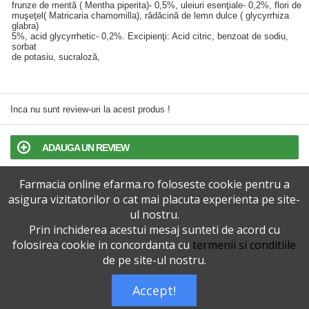
frunze de mentă ( Mentha piperita)- 0,5%, uleiuri esenţiale- 0,2%, flori de
muşeţel( Matricaria chamomilla), rădăcină de lemn dulce ( glycyrrhiza
glabra)
5%, acid glycyrrhetic- 0,2%. Excipienţi: Acid citric, benzoat de sodiu,
sorbat
de potasiu, sucraloză,
Inca nu sunt review-uri la acest produs !
ADAUGA UN REVIEW
Farmacia online efarma.ro foloseste cookie pentru a
TERMENI SI CONDITII
asigura vizitatorilor o cat mai placuta experienta pe site-
ul nostru.
POLITICA DE CONFIDENTIALITATE
Prin inchiderea acestui mesaj sunteti de acord cu
folosirea cookie in concordanta cu
termenii si conditiile
VERSIUNEA DESKTOP
de pe site-ul nostru.
Accept!
Telefoane eFarma:
0727515368
Dreptul de autor © efarma.ro - Toate Drepturile Rezervate.