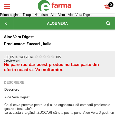
0
Prima pagina
-
Terapie Naturista
-
Aloe Vera
- Aloe Vera Digest
ALOE VERA
Aloe Vera Digest
Producator:
Zuccari , Italia
106,05
lei
140,70 lei
0
/5
0
review-uri
Ne pare rau dar acest produs nu face parte din
oferta noastra. Va multumim.
DESCRIERE
Descriere
Aloe Vera D-gest
Cauţi ceva puternic pentru a-ţi ajuta organismul să combată problemele
gastro-intestinale?
La aceasta s-a gândit ZUCCARI când a pus la punct Aloe Vera D-gest, un