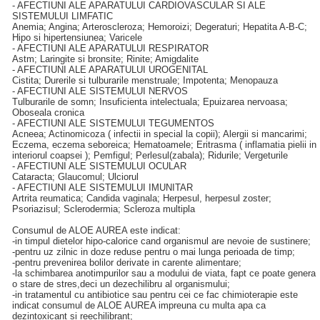
- AFECTIUNI ALE APARATULUI CARDIOVASCULAR SI ALE
SISTEMULUI LIMFATIC
Anemia; Angina; Arteroscleroza; Hemoroizi; Degeraturi; Hepatita A-B-C;
Hipo si hipertensiunea; Varicele
- AFECTIUNI ALE APARATULUI RESPIRATOR
Astm; Laringite si bronsite; Rinite; Amigdalite
- AFECTIUNI ALE APARATULUI UROGENITAL
Cistita; Durerile si tulburarile menstruale; Impotenta; Menopauza
- AFECTIUNI ALE SISTEMULUI NERVOS
Tulburarile de somn; Insuficienta intelectuala; Epuizarea nervoasa;
Oboseala cronica
- AFECTIUNI ALE SISTEMULUI TEGUMENTOS
Acneea; Actinomicoza ( infectii in special la copii); Alergii si mancarimi;
Eczema, eczema seboreica; Hematoamele; Eritrasma ( inflamatia pielii in
interiorul coapsei ); Pemfigul; Perlesul(zabala); Ridurile; Vergeturile
- AFECTIUNI ALE SISTEMULUI OCULAR
Cataracta; Glaucomul; Ulciorul
- AFECTIUNI ALE SISTEMULUI IMUNITAR
Artrita reumatica; Candida vaginala; Herpesul, herpesul zoster;
Psoriazisul; Sclerodermia; Scleroza multipla
Consumul de ALOE AUREA este indicat:
-in timpul dietelor hipo-calorice cand organismul are nevoie de sustinere;
-pentru uz zilnic in doze reduse pentru o mai lunga perioada de timp;
-pentru prevenirea bolilor derivate in carente alimentare;
-la schimbarea anotimpurilor sau a modului de viata, fapt ce poate genera
o stare de stres,deci un dezechilibru al organismului;
-in tratamentul cu antibiotice sau pentru cei ce fac chimioterapie este
indicat consumul de ALOE AUREA impreuna cu multa apa ca
dezintoxicant si reechilibrant;