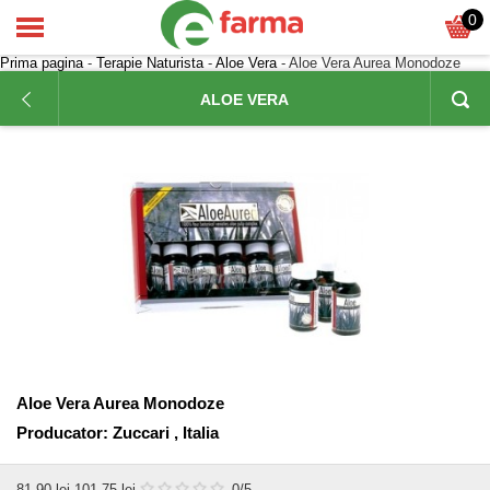
0
Prima pagina
-
Terapie Naturista
-
Aloe Vera
- Aloe Vera Aurea Monodoze
ALOE VERA
Aloe Vera Aurea Monodoze
Producator:
Zuccari , Italia
81,90
lei
101,75 lei
0
/5