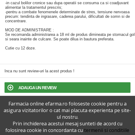
-in cazul bolilor cronice sau dupa operatii se consuma ca si coadjuvant
alimentar la tratamentul prescris;
-pentru a combate fenomenele determinate de stres, tensiune nervoasa
precum: tendinta de ingrasare, caderea parului, dificultati de somn si de
concentrare.
MOD DE ADMINISTRARE :
Se recomanda administrarea a 18 ml de produs dimineata pe stomacul gol
si seara inainte de culcare. Se poate dilua in bautura preferata.
Cutie cu 12 doze.
Inca nu sunt review-uri la acest produs !
ADAUGA UN REVIEW
Farmacia online efarma.ro foloseste cookie pentru a
TERMENI SI CONDITII
asigura vizitatorilor o cat mai placuta experienta pe site-
ul nostru.
POLITICA DE CONFIDENTIALITATE
Prin inchiderea acestui mesaj sunteti de acord cu
folosirea cookie in concordanta cu
termenii si conditiile