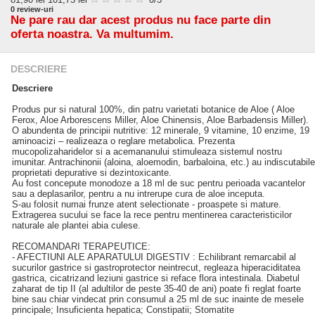
0
review-uri
Ne pare rau dar acest produs nu face parte din
oferta noastra. Va multumim.
DESCRIERE
Descriere
Produs pur si natural 100%, din patru varietati botanice de Aloe ( Aloe
Ferox, Aloe Arborescens Miller, Aloe Chinensis, Aloe Barbadensis Miller).
O abundenta de principii nutritive: 12 minerale, 9 vitamine, 10 enzime, 19
aminoacizi – realizeaza o reglare metabolica. Prezenta
mucopolizaharidelor si a acemananului stimuleaza sistemul nostru
imunitar. Antrachinonii (aloina, aloemodin, barbaloina, etc.) au indiscutabile
proprietati depurative si dezintoxicante.
Au fost concepute monodoze a 18 ml de suc pentru perioada vacantelor
sau a deplasarilor, pentru a nu intrerupe cura de aloe inceputa.
S-au folosit numai frunze atent selectionate - proaspete si mature.
Extragerea sucului se face la rece pentru mentinerea caracteristicilor
naturale ale plantei abia culese.
RECOMANDARI TERAPEUTICE:
- AFECTIUNI ALE APARATULUI DIGESTIV : Echilibrant remarcabil al
sucurilor gastrice si gastroprotector neintrecut, regleaza hiperaciditatea
gastrica, cicatrizand leziuni gastrice si reface flora intestinala. Diabetul
zaharat de tip II (al adultilor de peste 35-40 de ani) poate fi reglat foarte
bine sau chiar vindecat prin consumul a 25 ml de suc inainte de mesele
principale; Insuficienta hepatica; Constipatii; Stomatite