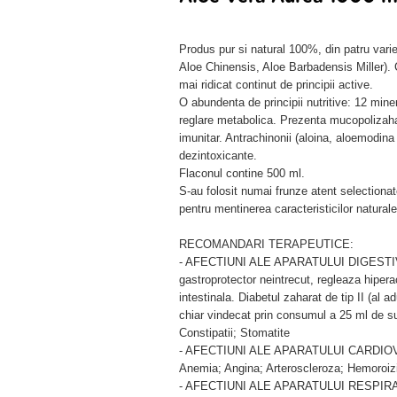
Produs pur si natural 100%, din patru varie
Aloe Chinensis, Aloe Barbadensis Miller). 
mai ridicat continut de principii active.
O abundenta de principii nutritive: 12 min
reglare metabolica. Prezenta mucopolizaha
imunitar. Antrachinonii (aloina, aloemodina 
dezintoxicante.
Flaconul contine 500 ml.
S-au folosit numai frunze atent selectiona
pentru mentinerea caracteristicilor naturale
RECOMANDARI TERAPEUTICE:
- AFECTIUNI ALE APARATULUI DIGESTIV : Ec
gastroprotector neintrecut, regleaza hiperac
intestinala. Diabetul zaharat de tip II (al a
chiar vindecat prin consumul a 25 ml de su
Constipatii; Stomatite
- AFECTIUNI ALE APARATULUI CARDIO
Anemia; Angina; Arteroscleroza; Hemoroizi;
- AFECTIUNI ALE APARATULUI RESPIR