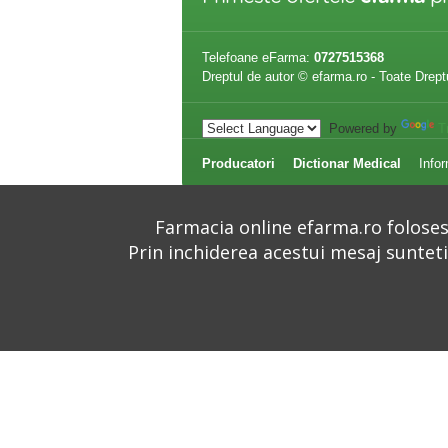
Telefoane eFarma:
0727515368
Dreptul de autor © efarma.ro - Toate Drept
Powered by
T
Producatori
Dictionar Medical
Infor
Farmacia online efarma.ro folosest
Prin inchiderea acestui mesaj suntet