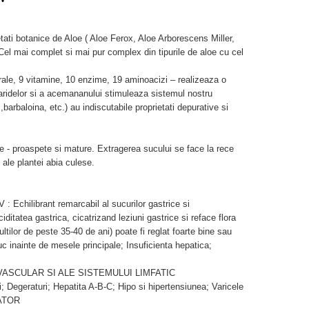
tati botanice de Aloe ( Aloe Ferox, Aloe Arborescens Miller,
Cel mai complet si mai pur complex din tipurile de aloe cu cel
erale, 9 vitamine, 10 enzime, 19 aminoacizi – realizeaza o
ridelor si a acemananului stimuleaza sistemul nostru
,barbaloina, etc.) au indiscutabile proprietati depurative si
te - proaspete si mature. Extragerea sucului se face la rece
 ale plantei abia culese.
hilibrant remarcabil al sucurilor gastrice si
iditatea gastrica, cicatrizand leziuni gastrice si reface flora
dultilor de peste 35-40 de ani) poate fi reglat foarte bine sau
c inainte de mesele principale; Insuficienta hepatica;
VASCULAR SI ALE SISTEMULUI LIMFATIC
 Degeraturi; Hepatita A-B-C; Hipo si hipertensiunea; Varicele
ATOR