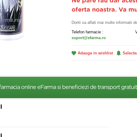
Ne pare rau dar aces
oferta noastra. Va m
Doriti sa aflati mai multe informatii 
Telefon farmacie :
suport@efarma.ro
Adauga in wishlist
Selecte
farmacia online eFarma si beneficiezi de transport gratuit
l
l