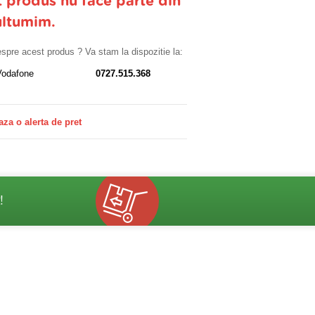
t produs nu face parte din
ultumim.
despre acest produs ? Va stam la dispozitie la:
Vodafone
0727.515.368
aza o alerta de pret
!