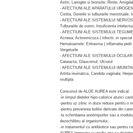
Astm; Laringite si bronsite; Rinite; Amigdal
- AFECTIUNI ALE APARATULUI UROGEN
Cistita; Durerile si tulburarile menstrual
- AFECTIUNI ALE SISTEMULUI NERVOS
Tulburarile de somn; Insuficienta intelect
- AFECTIUNI ALE SISTEMULUI TEGUM
Acneea; Actinomicoza ( infectii, in specia
Hematoamele; Eritrasma ( inflamatia pielii i
Vergeturile
- AFECTIUNI ALE SISTEMULUI OCULAR
Cataracta; Glaucomul; Ulciorul
- AFECTIUNI ALE SISTEMULUI IMUNITA
Artrita reumatica; Candida vaginala; Herpe
multipla
Consumul de ALOE AUREA este indicat:
-in timpul dietelor hipo-calorice atunci ca
-pentru uz zilnic in doze reduse pentru o 
-pentru prevenirea bolilor derivate din care
-la schimbarea anotimpurilor sau a modului
dezechilibru al organismului;
-in tratamentul cu antibiotice sau pentru 
AUREA impreuna cu multa apa ca dezintoxic