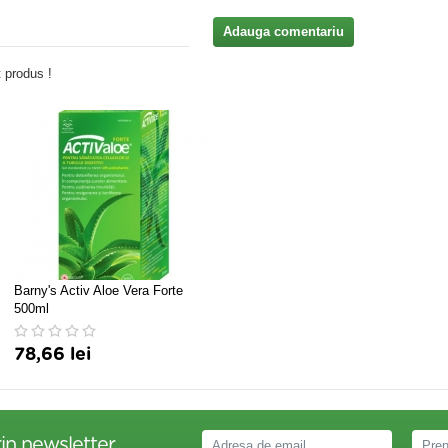
Adauga comentariu
 produs !
Barny's Activ Aloe Vera Forte
500ml
78,66 lei
in newsletter