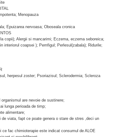
ite
ITAL
e; Impotenta; Menopauza
uala; Epuizarea nervoasa; Oboseala cronica
ENTOS
l la copii); Alergii si mancarimi; Eczema, eczema seboreica;
n interiorul coapsei ); Pemfigul; Perlesul(zabala); Ridurile;
R
sul, herpesul zoster; Psoriazisul; Sclerodermia; Scleroza
nd organismul are nevoie de sustinere;
mai lunga perioada de timp;
nte alimentare;
 de viata, fapt ce poate genera o stare de stres ,deci un
cei ce fac chimioterapie este indicat consumul de ALOE
ant si reechilibrant;