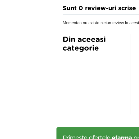
Sunt 0 review-uri scrise
Momentan nu exista niciun review la acest
Din aceeasi
categorie
Primeste ofertele
efarma
pr