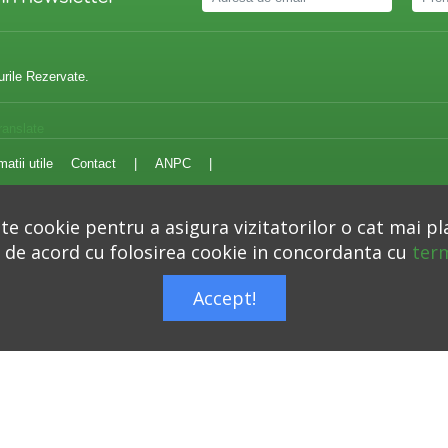
urile Rezervate.
ranslate
matii utile
Contact
|
ANPC
|
e cookie pentru a asigura vizitatorilor o cat mai pl
i de acord cu folosirea cookie in concordanta cu
term
Autoritatea Nationala pentru Protectia Consumatorilor –
anpc.ro
Accept!