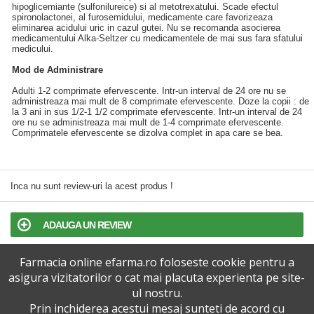
hipoglicemiante (sulfonilureice) si al metotrexatului. Scade efectul
spironolactonei, al furosemidului, medicamente care favorizeaza
eliminarea acidului uric in cazul gutei. Nu se recomanda asocierea
medicamentului Alka-Seltzer cu medicamentele de mai sus fara sfatului
medicului.
Mod de Administrare
Adulti 1-2 comprimate efervescente. Intr-un interval de 24 ore nu se
administreaza mai mult de 8 comprimate efervescente. Doze la copii : de
la 3 ani in sus 1/2-1 1/2 comprimate efervescente. Intr-un interval de 24
ore nu se administreaza mai mult de 1-4 comprimate efervescente.
Comprimatele efervescente se dizolva complet in apa care se bea.
Inca nu sunt review-uri la acest produs !
ADAUGA UN REVIEW
Farmacia online efarma.ro foloseste cookie pentru a
TERMENI SI CONDITII
asigura vizitatorilor o cat mai placuta experienta pe site-
ul nostru.
POLITICA DE CONFIDENTIALITATE
Prin inchiderea acestui mesaj sunteti de acord cu