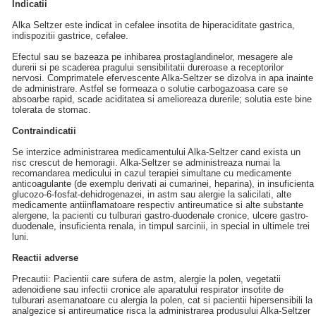
Indicatii
Alka Seltzer este indicat in cefalee insotita de hiperaciditate gastrica,
indispozitii gastrice, cefalee.
Efectul sau se bazeaza pe inhibarea prostaglandinelor, mesagere ale
durerii si pe scaderea pragului sensibilitatii dureroase a receptorilor
nervosi. Comprimatele efervescente Alka-Seltzer se dizolva in apa inainte
de administrare. Astfel se formeaza o solutie carbogazoasa care se
absoarbe rapid, scade aciditatea si amelioreaza durerile; solutia este bine
tolerata de stomac.
Contraindicatii
Se interzice administrarea medicamentului Alka-Seltzer cand exista un
risc crescut de hemoragii. Alka-Seltzer se administreaza numai la
recomandarea medicului in cazul terapiei simultane cu medicamente
anticoagulante (de exemplu derivati ai cumarinei, heparina), in insuficienta
glucozo-6-fosfat-dehidrogenazei, in astm sau alergie la salicilati, alte
medicamente antiinflamatoare respectiv antireumatice si alte substante
alergene, la pacienti cu tulburari gastro-duodenale cronice, ulcere gastro-
duodenale, insuficienta renala, in timpul sarcinii, in special in ultimele trei
luni.
Reactii adverse
Precautii: Pacientii care sufera de astm, alergie la polen, vegetatii
adenoidiene sau infectii cronice ale aparatului respirator insotite de
tulburari asemanatoare cu alergia la polen, cat si pacientii hipersensibili la
analgezice si antireumatice risca la administrarea produsului Alka-Seltzer