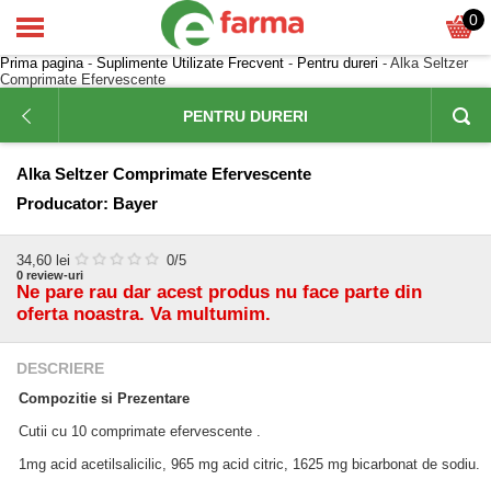
0
Prima pagina
-
Suplimente Utilizate Frecvent
-
Pentru dureri
- Alka Seltzer
Comprimate Efervescente
PENTRU DURERI
Alka Seltzer Comprimate Efervescente
Producator:
Bayer
34,60
lei
0
/5
0
review-uri
Ne pare rau dar acest produs nu face parte din
oferta noastra. Va multumim.
DESCRIERE
Compozitie si Prezentare
Cutii cu 10 comprimate efervescente .
1mg acid acetilsalicilic, 965 mg acid citric, 1625 mg bicarbonat de sodiu.