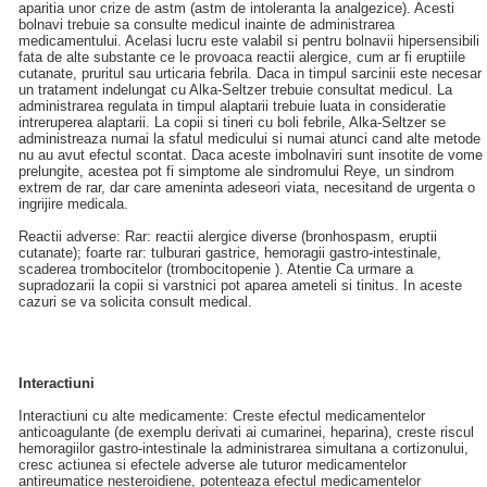
aparitia unor crize de astm (astm de intoleranta la analgezice). Acesti
bolnavi trebuie sa consulte medicul inainte de administrarea
medicamentului. Acelasi lucru este valabil si pentru bolnavii hipersensibili
fata de alte substante ce le provoaca reactii alergice, cum ar fi eruptiile
cutanate, pruritul sau urticaria febrila. Daca in timpul sarcinii este necesar
un tratament indelungat cu Alka-Seltzer trebuie consultat medicul. La
administrarea regulata in timpul alaptarii trebuie luata in consideratie
intreruperea alaptarii. La copii si tineri cu boli febrile, Alka-Seltzer se
administreaza numai la sfatul medicului si numai atunci cand alte metode
nu au avut efectul scontat. Daca aceste imbolnaviri sunt insotite de vome
prelungite, acestea pot fi simptome ale sindromului Reye, un sindrom
extrem de rar, dar care ameninta adeseori viata, necesitand de urgenta o
ingrijire medicala.
Reactii adverse: Rar: reactii alergice diverse (bronhospasm, eruptii
cutanate); foarte rar: tulburari gastrice, hemoragii gastro-intestinale,
scaderea trombocitelor (trombocitopenie ). Atentie Ca urmare a
supradozarii la copii si varstnici pot aparea ameteli si tinitus. In aceste
cazuri se va solicita consult medical.
Interactiuni
Interactiuni cu alte medicamente: Creste efectul medicamentelor
anticoagulante (de exemplu derivati ai cumarinei, heparina), creste riscul
hemoragiilor gastro-intestinale la administrarea simultana a cortizonului,
cresc actiunea si efectele adverse ale tuturor medicamentelor
antireumatice nesteroidiene, potenteaza efectul medicamentelor