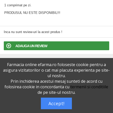
1 comprimat pe zi.
PRODUSUL NU ESTE DISPONIBIL!!!
Inca nu sunt review-uri la acest produs !
ADAUGA UN REVIEW
TERMENI SI CONDITII
Farmacia online efarma.ro foloseste cookie pentru a
asigura vizitatorilor o cat mai placuta experienta pe site-
POLITICA DE CONFIDENTIALITATE
ul nostru.
Prin inchiderea acestui mesaj sunteti de acord cu
VERSIUNEA DESKTOP
folosirea cookie in concordanta cu
termenii si conditiile
de pe site-ul nostru.
Telefoane eFarma:
0727515368
Accept!
Dreptul de autor © efarma.ro - Toate Drepturile Rezervate.