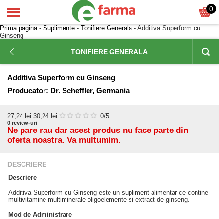
0
Prima pagina
-
Suplimente
-
Tonifiere Generala
- Additiva Superform cu
Ginseng
TONIFIERE GENERALA
Additiva Superform cu Ginseng
Producator:
Dr. Scheffler, Germania
27,24
lei
30,24 lei
0
/5
0
review-uri
Ne pare rau dar acest produs nu face parte din
oferta noastra. Va multumim.
DESCRIERE
Descriere
Additiva Superform cu Ginseng este un supliment alimentar ce contine
multivitamine multiminerale oligoelemente si extract de ginseng.
Mod de Administrare