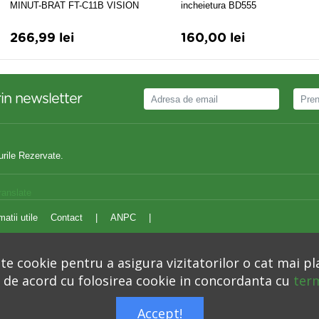
MINUT-BRAT FT-C11B VISION
incheietura BD555
TRADING
266,99 lei
160,00 lei
in newsletter
urile Rezervate.
ranslate
matii utile
Contact
|
ANPC
|
e cookie pentru a asigura vizitatorilor o cat mai pl
i de acord cu folosirea cookie in concordanta cu
term
Autoritatea Nationala pentru Protectia Consumatorilor –
anpc.ro
Accept!