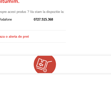
ultumim.
despre acest produs ? Va stam la dispozitie la:
Vodafone
0727.515.368
aza o alerta de pret
!