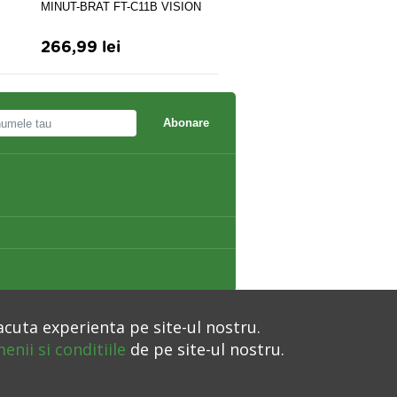
FORA P91
MINUT-BRAT FT-C11B VISION
TRADING
266,99 lei
84,00 lei
92,40 lei
Abonare
acuta experienta pe site-ul nostru.
enii si conditiile
de pe site-ul nostru.