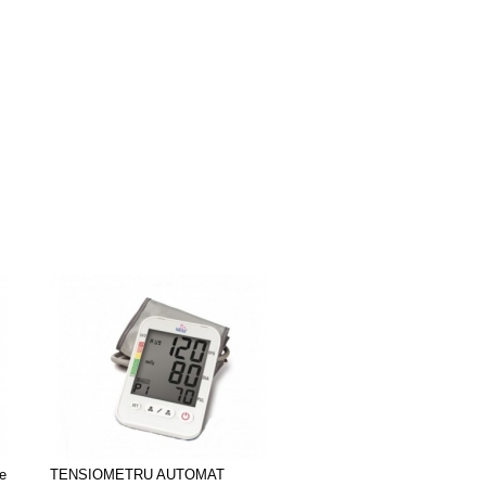
Tensiometru aneroid cu ste
e
TENSIOMETRU AUTOMAT