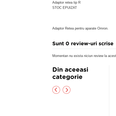
Adaptor retea tip R
STOC EPUIZAT
Adaptor Retea pentru aparate Omron.
Sunt 0 review-uri scrise
Momentan nu exista niciun review la acest
Din aceeasi
categorie
nsiometru aneroid cu stetoscop
TENSIOMETRU PT BRAT