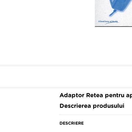
Cumpara de minim 299 lei
din 
Adaptor Retea pentru a
Descrierea produsului
DESCRIERE