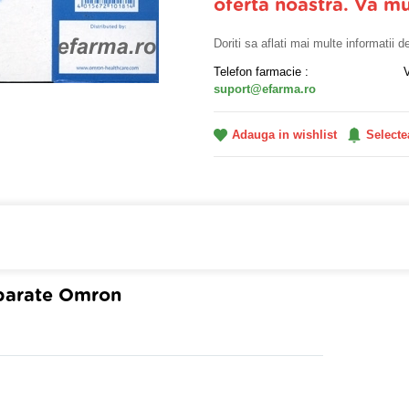
oferta noastra. Va m
Doriti sa aflati mai multe informatii 
Telefon farmacie :
suport@efarma.ro
Adauga in wishlist
Selecte
farmacia online eFarma si beneficiezi de transport gratuit
parate Omron