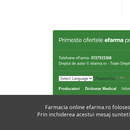
rolife
,00 lei
107,80 lei
243,49 lei
Primeste ofertele
efarma
pr
Telefoane eFarma:
0727515368
Dreptul de autor © efarma.ro - Toate Drept
Powered by
T
Producatori
Dictionar Medical
Infor
Farmacia online efarma.ro folosest
Prin inchiderea acestui mesaj suntet