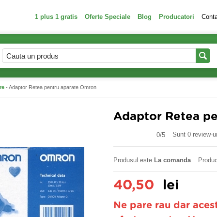
1 plus 1 gratis
Oferte Speciale
Blog
Producatori
Cont
re
- Adaptor Retea pentru aparate Omron
Adaptor Retea p
Sunt 0 review-ur
0/
5
Produsul este
La comanda
Produc
40,50
lei
Ne pare rau dar aces