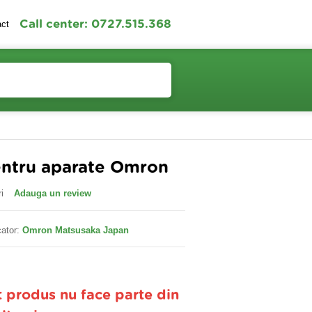
Call center: 0727.515.368
act
Contul meu
Cosul meu
entru aparate Omron
i
Adauga un review
ator:
Omron Matsusaka Japan
t produs nu face parte din