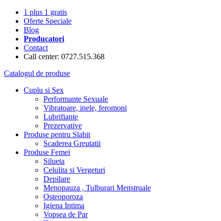
1 plus 1 gratis
Oferte Speciale
Blog
Producatori
Contact
Call center: 0727.515.368
Catalogul de produse
Cuplu si Sex
Performante Sexuale
Vibratoare, inele, feromoni
Lubrifiante
Prezervative
Produse pentru Slabit
Scaderea Greutatii
Produse Femei
Silueta
Celulita si Vergeturi
Depilare
Menopauza , Tulburari Menstruale
Osteoporoza
Igiena Intima
Vopsea de Par