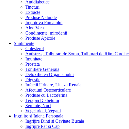
Antidiabetice
Tincturi
Extracte
Produse Naturale
Impotriva Fumatului
Aloe Vera
Condimente, mirodenii
Produse Apicole
Suplimente
Colesterol
Antistres , Tulburari de Somn, Tulburari de Ritm Cardiac
Imunitate
Prostata
Tonifiere Generala
Detoxifierea Organismului
Digestie
Infectii Urinare, Litiaza Renala
Afectiuni Osteoarticulare
Produse cu Lactoferina
Terapia Diabetului
Seminte, Nuci
Vegetarieni, Vegani
Ingrijire si Igiena Personala
Ingrijire Dinti si Cavitate Bucala
Ingrijire Par si Cap