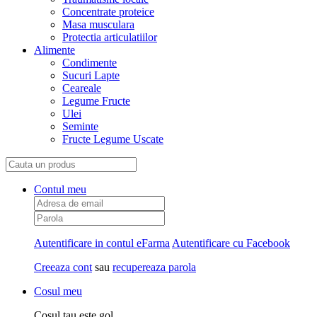
Concentrate proteice
Masa musculara
Protectia articulatiilor
Alimente
Condimente
Sucuri Lapte
Ceareale
Legume Fructe
Ulei
Seminte
Fructe Legume Uscate
Contul meu
Autentificare in contul eFarma
Autentificare cu Facebook
Creeaza cont
sau
recupereaza parola
Cosul meu
Cosul tau este gol