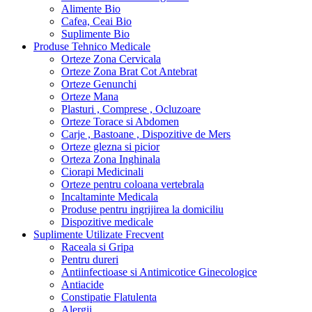
Alimente Bio
Cafea, Ceai Bio
Suplimente Bio
Produse Tehnico Medicale
Orteze Zona Cervicala
Orteze Zona Brat Cot Antebrat
Orteze Genunchi
Orteze Mana
Plasturi , Comprese , Ocluzoare
Orteze Torace si Abdomen
Carje , Bastoane , Dispozitive de Mers
Orteze glezna si picior
Orteza Zona Inghinala
Ciorapi Medicinali
Orteze pentru coloana vertebrala
Incaltaminte Medicala
Produse pentru ingrijirea la domiciliu
Dispozitive medicale
Suplimente Utilizate Frecvent
Raceala si Gripa
Pentru dureri
Antiinfectioase si Antimicotice Ginecologice
Antiacide
Constipatie Flatulenta
Alergii