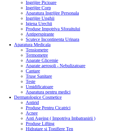
Ingrijire Picioare
Ingrijire Corp
Aparatura Ingrijire Personala
Ingrijire Unghii
Igiena Urechii
Produse Impotriva Sforaitului
Antiperspirante
Scutece Incontinenta Urinara
Aparatura Medicala
Tensiometre
Termometre
Aparate Glicemie
Aparate aerosoli - Nebulizatoare
Cantare
Truse Sanitare
Teste
Umidificatoare
Aparatura pentru medici
Dermatologice Cosmetice
Antirid
Produse Pentru Cicatrici
Acnee
Anti Ageing ( Impotriva Imbatranirii )
Produse Lifting
Hidratare si Tonifiere Ten