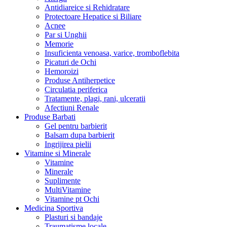
Antidiareice si Rehidratare
Protectoare Hepatice si Biliare
Acnee
Par si Unghii
Memorie
Insuficienta venoasa, varice, tromboflebita
Picaturi de Ochi
Hemoroizi
Produse Antiherpetice
Circulatia periferica
Tratamente, plagi, rani, ulceratii
Afectiuni Renale
Produse Barbati
Gel pentru barbierit
Balsam dupa barbierit
Ingrijirea pielii
Vitamine si Minerale
Vitamine
Minerale
Suplimente
MultiVitamine
Vitamine pt Ochi
Medicina Sportiva
Plasturi si bandaje
Traumatisme locale