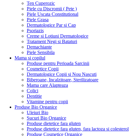
Ten Cuperozic
Piele cu Discromii ( Pete )
Piele Uscata Constitutional
Piele Grasa
Dermatologice Par si Cap
Psoriazis
Creme si Lotiuni Dermatologice
Tratament Negi si Bataturi
Demachiante
Piele Sensibila
Mama si copilul
Produse pentru Perioada Sarcinii
Cosmetice Copii
Dermatologice Copii si Nou Nascuti
Biberoane, Incalzitoare, Sterilizatoare
Mama care Alapteaza
Colici
Dentitie
Vitamine pentru copii
Produse Bio Organice
Uleiuri Bio
Sucuri Bio Organice
Produse dietetice fara gluten
Produse dietetice fara gluten, fara lactoza si colesterol
Produse Cosmetice Organice