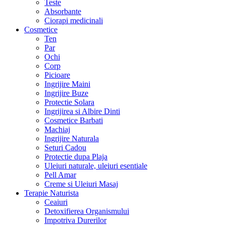
Teste
Absorbante
Ciorapi medicinali
Cosmetice
Ten
Par
Ochi
Corp
Picioare
Ingrijire Maini
Ingrijire Buze
Protectie Solara
Ingrijirea si Albire Dinti
Cosmetice Barbati
Machiaj
Ingrijire Naturala
Seturi Cadou
Protectie dupa Plaja
Uleiuri naturale, uleiuri esentiale
Pell Amar
Creme si Uleiuri Masaj
Terapie Naturista
Ceaiuri
Detoxifierea Organismului
Impotriva Durerilor