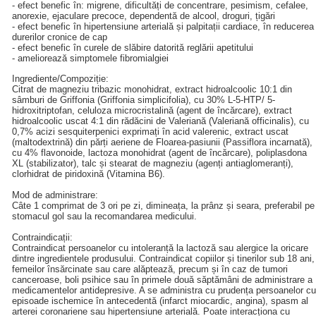
- efect benefic în: migrene, dificultăți de concentrare, pesimism, cefalee,
anorexie, ejaculare precoce, dependentă de alcool, droguri, țigări
- efect benefic în hipertensiune arterială și palpitații cardiace, în reducerea
durerilor cronice de cap
- efect benefic în curele de slăbire datorită reglării apetitului
- ameliorează simptomele fibromialgiei
Ingrediente/Compoziție:
Citrat de magneziu tribazic monohidrat, extract hidroalcoolic 10:1 din
sâmburi de Griffonia (Griffonia simplicifolia), cu 30% L-5-HTP/ 5-
hidroxitriptofan, celuloza microcristalină (agent de încărcare), extract
hidroalcoolic uscat 4:1 din rădăcini de Valeriană (Valeriană officinalis), cu
0,7% acizi sesquiterpenici exprimați în acid valerenic, extract uscat
(maltodextrină) din părți aeriene de Floarea-pasiunii (Passiflora incarnată),
cu 4% flavonoide, lactoza monohidrat (agent de încărcare), poliplasdona
XL (stabilizator), talc și stearat de magneziu (agenți antiaglomeranți),
clorhidrat de piridoxină (Vitamina B6).
Mod de administrare:
Câte 1 comprimat de 3 ori pe zi, dimineața, la prânz și seara, preferabil pe
stomacul gol sau la recomandarea medicului.
Contraindicații:
Contraindicat persoanelor cu intoleranță la lactoză sau alergice la oricare
dintre ingredientele produsului. Contraindicat copiilor și tinerilor sub 18 ani,
femeilor însărcinate sau care alăptează, precum și în caz de tumori
canceroase, boli psihice sau în primele două săptămâni de administrare a
medicamentelor antidepresive. A se administra cu prudența persoanelor cu
episoade ischemice în antecedentă (infarct miocardic, angina), spasm al
arterei coronariene sau hipertensiune arterială. Poate interacționa cu