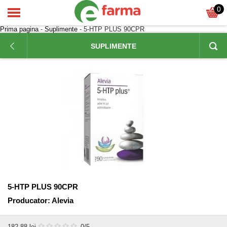
0
Prima pagina
-
Suplimente
- 5-HTP PLUS 90CPR
SUPLIMENTE
5-HTP PLUS 90CPR
Producator:
Alevia
182,88
lei
0
/5