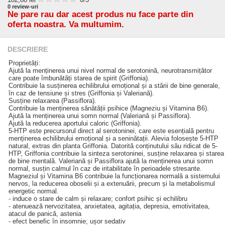
0
review-uri
Ne pare rau dar acest produs nu face parte din
oferta noastra. Va multumim.
DESCRIERE
Proprietăți:
Ajută la menținerea unui nivel normal de serotonină, neurotransmițător
care poate îmbunătăți starea de spirit (Griffonia).
Contribuie la susținerea echilibrului emoțional și a stării de bine generale,
în caz de tensiune și stres (Griffonia și Valeriană).
Susține relaxarea (Passiflora).
Contribuie la menținerea sănătății psihice (Magneziu și Vitamina B6).
Ajută la menținerea unui somn normal (Valeriană și Passiflora).
Ajută la reducerea aportului caloric (Griffonia).
5-HTP este precursorul direct al serotoninei, care este esențială pentru
menținerea echilibrului emoțional și a seninătații. Alevia folosește 5-HTP
natural, extras din planta Griffonia. Datorită conținutului său ridicat de 5-
HTP, Griffonia contribuie la sinteza serotoninei, susține relaxarea și starea
de bine mentală. Valeriană și Passiflora ajută la menținerea unui somn
normal, susțin calmul în caz de iritabilitate în perioadele stresante.
Magneziul și Vitamina B6 contribuie la funcționarea normală a sistemului
nervos, la reducerea oboselii și a extenuării, precum și la metabolismul
energetic normal.
- induce o stare de calm și relaxare; confort psihic și echilibru
- atenuează nervozitatea, anxietatea, agitația, depresia, emotivitatea,
atacul de panică, astenia
- efect benefic în insomnie; ușor sedativ