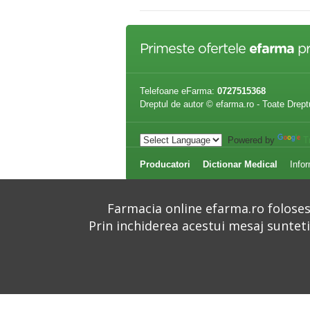
Primeste ofertele
efarma
pr
Telefoane eFarma:
0727515368
Dreptul de autor © efarma.ro - Toate Drept
Powered by
T
Producatori
Dictionar Medical
Infor
Farmacia online efarma.ro folosest
Prin inchiderea acestui mesaj suntet