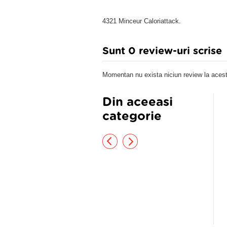
4321 Minceur Caloriattack.
Sunt 0 review-uri scrise
Momentan nu exista niciun review la acest
Din aceeasi
categorie
een Coffee Extract 120cps
Apuretin Slim
,20 lei
71,50 lei