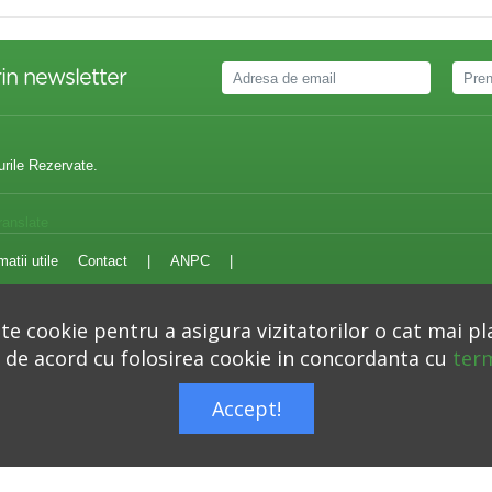
in newsletter
urile Rezervate.
ranslate
matii utile
Contact
|
ANPC
|
e cookie pentru a asigura vizitatorilor o cat mai pl
i de acord cu folosirea cookie in concordanta cu
term
Autoritatea Nationala pentru Protectia Consumatorilor –
anpc.ro
Accept!