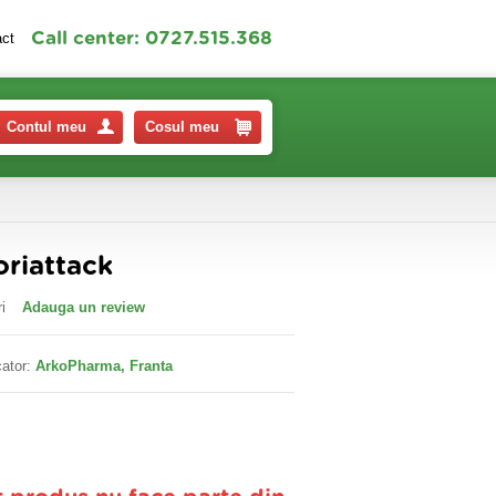
Call center: 0727.515.368
act
Contul meu
Cosul meu
oriattack
i
Adauga un review
ator:
ArkoPharma, Franta