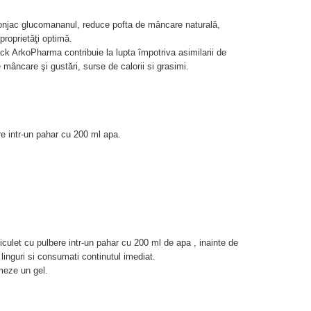
Konjac glucomananul, reduce pofta de mâncare naturală,
 proprietăţi optimă.
ck ArkoPharma contribuie la lupta împotriva asimilarii de
 mâncare şi gustări, surse de calorii si grasimi.
re intr-un pahar cu 200 ml apa.
liculet cu pulbere intr-un pahar cu 200 ml de apa , inainte de
linguri si consumati continutul imediat.
meze un gel.