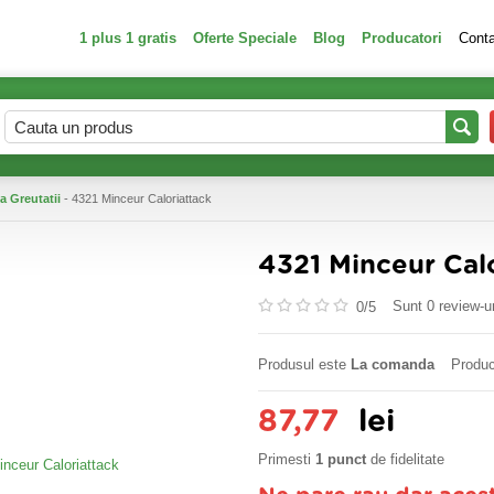
1 plus 1 gratis
Oferte Speciale
Blog
Producatori
Cont
a Greutatii
- 4321 Minceur Caloriattack
4321 Minceur Cal
Sunt 0 review-ur
0/
5
Produsul este
La comanda
Produc
87,77
lei
Primesti
1 punct
de fidelitate