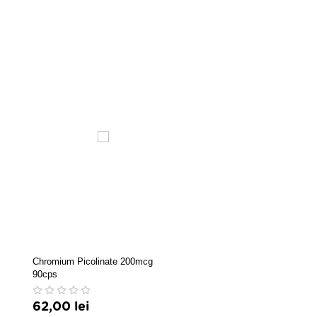
Chromium Picolinate 200mcg
Remediu Elixir soc pentru sl
90cps
200ml
62,00 lei
46,00 lei