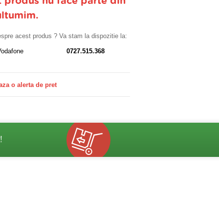
t produs nu face parte din
ultumim.
despre acest produs ? Va stam la dispozitie la:
Vodafone
0727.515.368
aza o alerta de pret
!