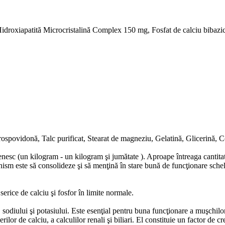
Hidroxiapatită Microcristalină Complex 150 mg, Fosfat de calciu bibazi
ovidonă, Talc purificat, Stearat de magneziu, Gelatină, Glicerină, Col
sc (un kilogram - un kilogram şi jumătate ). Aproape întreaga cantitate de
anism este să consolideze şi să menţină în stare bună de funcţionare schele
erice de calciu şi fosfor în limite normale.
 sodiului şi potasiului. Este esenţial pentru buna funcţionare a muşchilor 
 de calciu, a calculilor renali şi biliari. El constituie un factor de cre