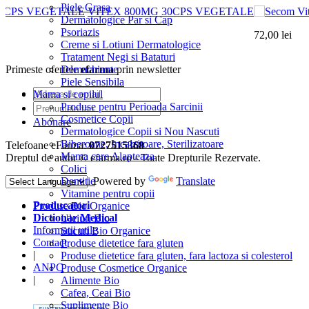
Piele Grasa
VITEX 800MG 30CPS VEGETALE
Dermatologice Par si Cap
Psoriazis
72,00 lei
Creme si Lotiuni Dermatologice
Tratament Negi si Bataturi
Demachiante
Primeste ofertele
efarma
prin newsletter
Piele Sensibila
Mama si copilul
Produse pentru Perioada Sarcinii
Cosmetice Copii
Abonare
Dermatologice Copii si Nou Nascuti
Biberoane, Incalzitoare, Sterilizatoare
Telefoane eFarma:
0727515368
Mama care Alapteaza
Dreptul de autor © efarma.ro - Toate Drepturile Rezervate.
Colici
Dentitie
Powered by
Translate
Vitamine pentru copii
Producatori
Produse Bio Organice
Dictionar Medical
Uleiuri Bio
Informatii utile
Sucuri Bio Organice
Contact
Produse dietetice fara gluten
|
Produse dietetice fara gluten, fara lactoza si colesterol
ANPC
Produse Cosmetice Organice
|
Alimente Bio
Cafea, Ceai Bio
Suplimente Bio