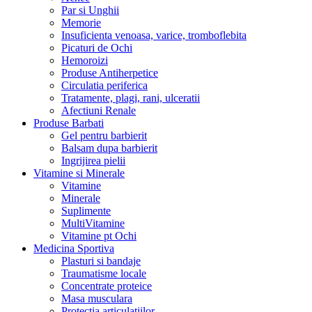
Par si Unghii
Memorie
Insuficienta venoasa, varice, tromboflebita
Picaturi de Ochi
Hemoroizi
Produse Antiherpetice
Circulatia periferica
Tratamente, plagi, rani, ulceratii
Afectiuni Renale
Produse Barbati
Gel pentru barbierit
Balsam dupa barbierit
Ingrijirea pielii
Vitamine si Minerale
Vitamine
Minerale
Suplimente
MultiVitamine
Vitamine pt Ochi
Medicina Sportiva
Plasturi si bandaje
Traumatisme locale
Concentrate proteice
Masa musculara
Protectia articulatiilor