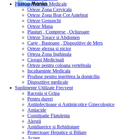
Produse Tehnico Medicale
Orteze Zona Cervicala
Orteze Zona Brat Cot Antebrat
Orteze Genunchi
Orteze Mana
Plasturi , Comprese , Ocluzoare
Orteze Torace si Abdomen
Carje , Bastoane , Dispozitive de Mers
Orteze glezna si picior
Orteza Zona Inghinala
Ciorapi Medicinali
Orteze pentru coloana vertebrala
Incaltaminte Medicala
Produse pentru ingrijirea la domiciliu
Dispozitive medicale
Suplimente Utilizate Frecvent
Raceala si Gripa
Pentru dureri
Antiinfectioase si Antimicotice Ginecologice
Antiacide
Constipatie Flatulenta
Alergii
Antidiareice si Rehidratare
Protectoare Hepatice si Biliare
Acnee