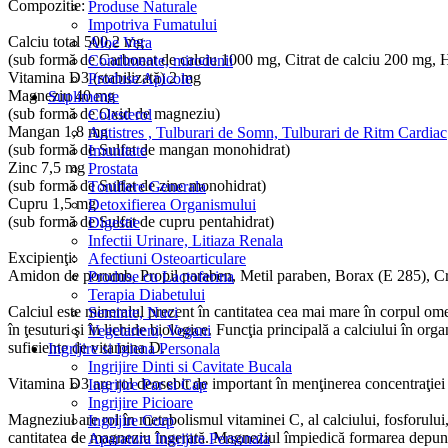
Compozitie:
Produse Naturale
Impotriva Fumatului
Calciu total 500,2 mg
Aloe Vera
(sub formă de Carbonat de calciu 1000 mg, Citrat de calciu 200 mg, 
Condimente, mirodenii
Vitamina D3 (stabilizată) 2 mg
Produse Apicole
Magneziu 40 mg
Suplimente
(sub formă de Oxid de magneziu)
Colesterol
Mangan 1,8 mg
Antistres , Tulburari de Somn, Tulburari de Ritm Cardiac
(sub formă de Sulfat de mangan monohidrat)
Imunitate
Zinc 7,5 mg
Prostata
(sub formă de Sulfat de zinc monohidrat)
Tonifiere Generala
Cupru 1,5 mg
Detoxifierea Organismului
(sub formă de Sulfat de cupru pentahidrat)
Digestie
Infectii Urinare, Litiaza Renala
Excipienţi:
Afectiuni Osteoarticulare
Amidon de porumb, Propil paraben, Metil paraben, Borax (E 285), Crosp
Produse cu Lactoferina
Terapia Diabetului
Calciul este mineralul prezent în cantitatea cea mai mare în corpul omene
Seminte, Nuci
în ţesuturi şi în lichide biologice. Funcţia principală a calciului în org
Vegetarieni, Vegani
suficiente de vitamina D.
Ingrijire si Igiena Personala
Ingrijire Dinti si Cavitate Bucala
Vitamina D3 are rol deosebit de important în menţinerea concentraţiei s
Ingrijire Par si Cap
Ingrijire Picioare
Magneziul are rol în metabolismul vitaminei C, al calciului, fosforului,
Ingrijire Corp
cantitatea de magneziu îngerată. Magneziul împiedică formarea depunerilor
Aparatura Ingrijire Personala