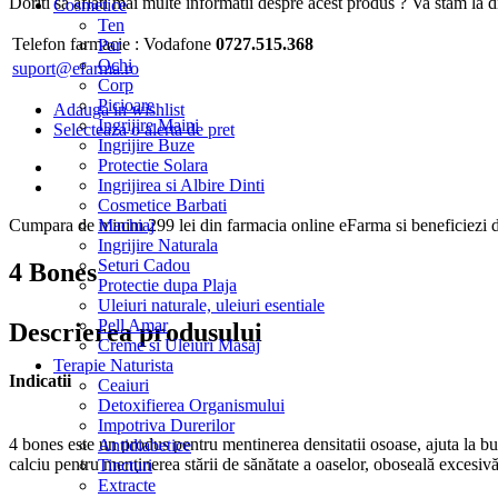
Doriti sa aflati mai multe informatii despre acest produs ? Va stam la di
Cosmetice
Ten
Telefon farmacie :
Vodafone
0727.515.368
Par
Ochi
suport@efarma.ro
Corp
Picioare
Adauga in wishlist
Ingrijire Maini
Selecteaza o alerta de pret
Ingrijire Buze
Protectie Solara
Ingrijirea si Albire Dinti
Cosmetice Barbati
Cumpara de minim 299 lei
din farmacia online eFarma si beneficiezi d
Machiaj
Ingrijire Naturala
Seturi Cadou
4 Bones
Protectie dupa Plaja
Uleiuri naturale, uleiuri esentiale
Pell Amar
Descrierea produsului
Creme si Uleiuri Masaj
Terapie Naturista
Indicatii
Ceaiuri
Detoxifierea Organismului
Impotriva Durerilor
4 bones este un produs pentru mentinerea densitatii osoase, ajuta la bu
Antidiabetice
calciu pentru menţinerea stării de sănătate a oaselor, oboseală excesiv
Tincturi
Extracte