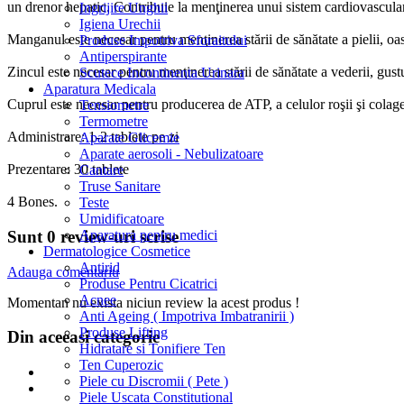
un drenor hepatic. Contribuie la menţinerea unui sistem cardiovascular 
Ingrijire Unghii
Igiena Urechii
Manganul este necesar pentru menţinerea stării de sănătate a pielii, oas
Produse Impotriva Sforaitului
Antiperspirante
Zincul este necesar pentru menţinerea stării de sănătate a vederii, gustul
Scutece Incontinenta Urinara
Aparatura Medicala
Cuprul este necesar pentru producerea de ATP, a celulor roşii şi colagen
Tensiometre
Termometre
Administrare: 1-2 tablete pe zi
Aparate Glicemie
Aparate aerosoli - Nebulizatoare
Prezentare: 30 tablete
Cantare
Truse Sanitare
4 Bones.
Teste
Umidificatoare
Aparatura pentru medici
Sunt 0 review-uri scrise
Dermatologice Cosmetice
Antirid
Adauga comentariu
Produse Pentru Cicatrici
Acnee
Momentan nu exista niciun review la acest produs !
Anti Ageing ( Impotriva Imbatranirii )
Produse Lifting
Din aceeasi categorie
Hidratare si Tonifiere Ten
Ten Cuperozic
Piele cu Discromii ( Pete )
Piele Uscata Constitutional