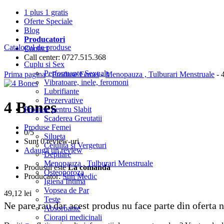
1 plus 1 gratis
Oferte Speciale
Blog
Producatori
Catalogul de produse
Contact
Call center: 0727.515.368
Cuplu si Sex
Performante Sexuale
Prima pagina
-
Produse Femei
-
Menopauza , Tulburari Menstruale
- 
Vibratoare, inele, feromoni
Lubrifiante
Prezervative
4 Bones
Produse pentru Slabit
Scaderea Greutatii
Produse Femei
0/
5
Silueta
Sunt 0 review-uri
Celulita si Vergeturi
Adauga un review
Depilare
Menopauza , Tulburari Menstruale
Produsul este
La comanda
Osteoporoza
Producator:
Sun Medic
Igiena Intima
Vopsea de Par
49,12
lei
Teste
Ne pare rau dar acest produs nu face parte din oferta
Absorbante
Ciorapi medicinali