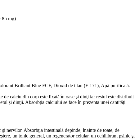
c 85 mg)
orant Brilliant Blue FCF, Dioxid de titan (E 171), Apă purificată.
 calciu din corp este fixată în oase şi dinţi iar restul este distribuit
tul şi dinţii. Absorbţia calciului se face în prezenta unei cantităţi
şi nervilor. Absorbţia intestinală depinde, înainte de toate, de
ştere, un tonic general, un regenerator celular, un echilibrant psihic şi