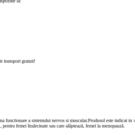
spozitie la:
e transport gratuit!
na functionare a sistemului nervos si muscular.Produsul este indicat in :
ă, pentru femei însărcinate sau care alăptează, femei la menopauză.