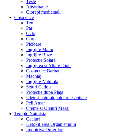
Teste
Absorbante
Ciorapi medicinali
Cosmetice
Ten
Par
Ochi
Corp
Picioare
Ingrijire Maini
Ingrijire Buze
Protectie Solara
Ingrijirea si Albire Dinti
Cosmetice Barbati
Machiaj
Ingrijire Naturala
Seturi Cadou
Protectie dupa Plaja
Uleiuri naturale, uleiuri esentiale
Pell Amar
Creme si Uleiuri Masaj
Terapie Naturista
Ceaiuri
Detoxifierea Organismului
Impotriva Durerilor