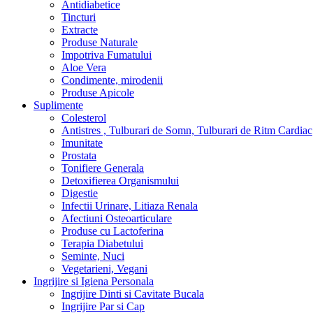
Antidiabetice
Tincturi
Extracte
Produse Naturale
Impotriva Fumatului
Aloe Vera
Condimente, mirodenii
Produse Apicole
Suplimente
Colesterol
Antistres , Tulburari de Somn, Tulburari de Ritm Cardiac
Imunitate
Prostata
Tonifiere Generala
Detoxifierea Organismului
Digestie
Infectii Urinare, Litiaza Renala
Afectiuni Osteoarticulare
Produse cu Lactoferina
Terapia Diabetului
Seminte, Nuci
Vegetarieni, Vegani
Ingrijire si Igiena Personala
Ingrijire Dinti si Cavitate Bucala
Ingrijire Par si Cap