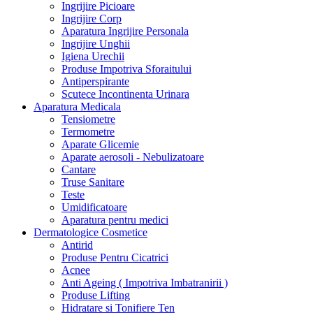
Ingrijire Picioare
Ingrijire Corp
Aparatura Ingrijire Personala
Ingrijire Unghii
Igiena Urechii
Produse Impotriva Sforaitului
Antiperspirante
Scutece Incontinenta Urinara
Aparatura Medicala
Tensiometre
Termometre
Aparate Glicemie
Aparate aerosoli - Nebulizatoare
Cantare
Truse Sanitare
Teste
Umidificatoare
Aparatura pentru medici
Dermatologice Cosmetice
Antirid
Produse Pentru Cicatrici
Acnee
Anti Ageing ( Impotriva Imbatranirii )
Produse Lifting
Hidratare si Tonifiere Ten