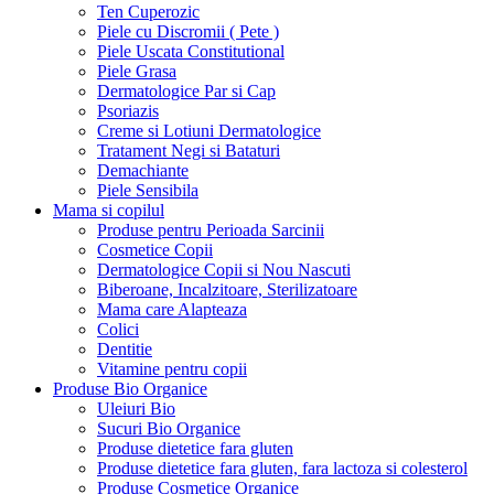
Ten Cuperozic
Piele cu Discromii ( Pete )
Piele Uscata Constitutional
Piele Grasa
Dermatologice Par si Cap
Psoriazis
Creme si Lotiuni Dermatologice
Tratament Negi si Bataturi
Demachiante
Piele Sensibila
Mama si copilul
Produse pentru Perioada Sarcinii
Cosmetice Copii
Dermatologice Copii si Nou Nascuti
Biberoane, Incalzitoare, Sterilizatoare
Mama care Alapteaza
Colici
Dentitie
Vitamine pentru copii
Produse Bio Organice
Uleiuri Bio
Sucuri Bio Organice
Produse dietetice fara gluten
Produse dietetice fara gluten, fara lactoza si colesterol
Produse Cosmetice Organice