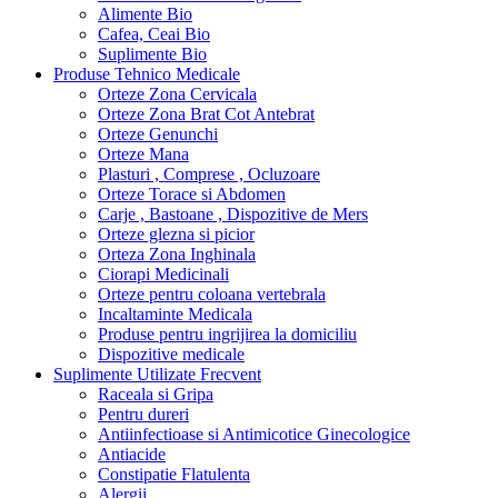
Alimente Bio
Cafea, Ceai Bio
Suplimente Bio
Produse Tehnico Medicale
Orteze Zona Cervicala
Orteze Zona Brat Cot Antebrat
Orteze Genunchi
Orteze Mana
Plasturi , Comprese , Ocluzoare
Orteze Torace si Abdomen
Carje , Bastoane , Dispozitive de Mers
Orteze glezna si picior
Orteza Zona Inghinala
Ciorapi Medicinali
Orteze pentru coloana vertebrala
Incaltaminte Medicala
Produse pentru ingrijirea la domiciliu
Dispozitive medicale
Suplimente Utilizate Frecvent
Raceala si Gripa
Pentru dureri
Antiinfectioase si Antimicotice Ginecologice
Antiacide
Constipatie Flatulenta
Alergii