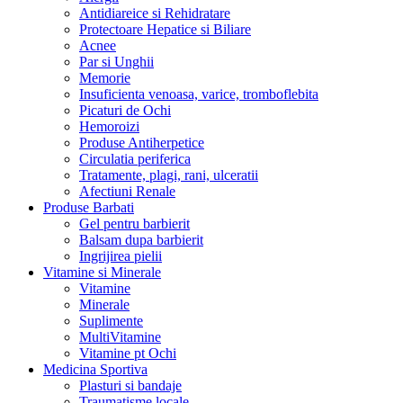
Antidiareice si Rehidratare
Protectoare Hepatice si Biliare
Acnee
Par si Unghii
Memorie
Insuficienta venoasa, varice, tromboflebita
Picaturi de Ochi
Hemoroizi
Produse Antiherpetice
Circulatia periferica
Tratamente, plagi, rani, ulceratii
Afectiuni Renale
Produse Barbati
Gel pentru barbierit
Balsam dupa barbierit
Ingrijirea pielii
Vitamine si Minerale
Vitamine
Minerale
Suplimente
MultiVitamine
Vitamine pt Ochi
Medicina Sportiva
Plasturi si bandaje
Traumatisme locale