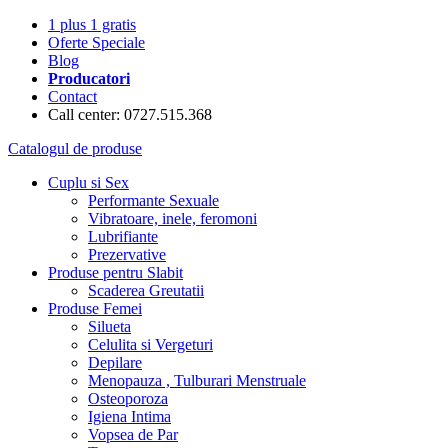
1 plus 1 gratis
Oferte Speciale
Blog
Producatori
Contact
Call center: 0727.515.368
Catalogul de produse
Cuplu si Sex
Performante Sexuale
Vibratoare, inele, feromoni
Lubrifiante
Prezervative
Produse pentru Slabit
Scaderea Greutatii
Produse Femei
Silueta
Celulita si Vergeturi
Depilare
Menopauza , Tulburari Menstruale
Osteoporoza
Igiena Intima
Vopsea de Par