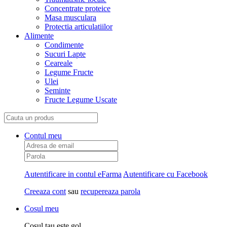
Concentrate proteice
Masa musculara
Protectia articulatiilor
Alimente
Condimente
Sucuri Lapte
Ceareale
Legume Fructe
Ulei
Seminte
Fructe Legume Uscate
Contul meu
Autentificare in contul eFarma
Autentificare cu Facebook
Creeaza cont
sau
recupereaza parola
Cosul meu
Cosul tau este gol